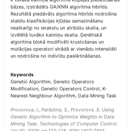
bāzes, izstrādāts GA/KNN algoritma hibrīds.
Rezultātā piedāvāts algoritma hibrīds nodrošina
stabilu klasifikācijas kļūdas samazināšanu
neatkarīgi no ierakstu un atribūtu skaita, un
izvēlētā tuvāko kaimiņu skaita. Ģenētiskā
algoritma blokā modificēti krustošanas un
mutācijas operatori strādā ar vienādu intensitāti
un nodrošina no indivīdu pasliktināšanas.
Keywords
Genetic Algorithm, Genetic Operators
Modification, Genetic Operators Control, K-
Nearest Neighbour Algorithm, Data Mining Task
Provorova, I., Paršutins, S., Provorovs, S. Using
Genetic Algorithm to Optimize Weights in Data
Mining Task.
Technologies of Computer Control
.
Vol.40, 2009, pp.123-128. ISSN 1407-7493.