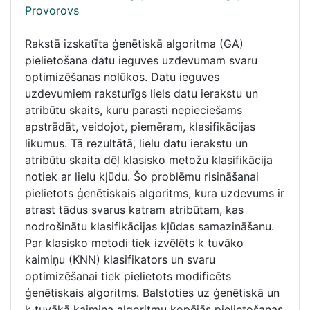
Provorovs
Rakstā izskatīta ģenētiskā algoritma (GA)
pielietošana datu ieguves uzdevumam svaru
optimizēšanas nolūkos. Datu ieguves
uzdevumiem raksturīgs liels datu ierakstu un
atribūtu skaits, kuru parasti nepieciešams
apstrādāt, veidojot, piemēram, klasifikācijas
likumus. Tā rezultātā, lielu datu ierakstu un
atribūtu skaita dēļ klasisko metožu klasifikācija
notiek ar lielu kļūdu. Šo problēmu risināšanai
pielietots ģenētiskais algoritms, kura uzdevums ir
atrast tādus svarus katram atribūtam, kas
nodrošinātu klasifikācijas kļūdas samazināšanu.
Par klasisko metodi tiek izvēlēts k tuvāko
kaimiņu (KNN) klasifikators un svaru
optimizēšanai tiek pielietots modificēts
ģenētiskais algoritms. Balstoties uz ģenētiskā un
k tuvākā kaimiņa algoritmu kopējās pielietošanas