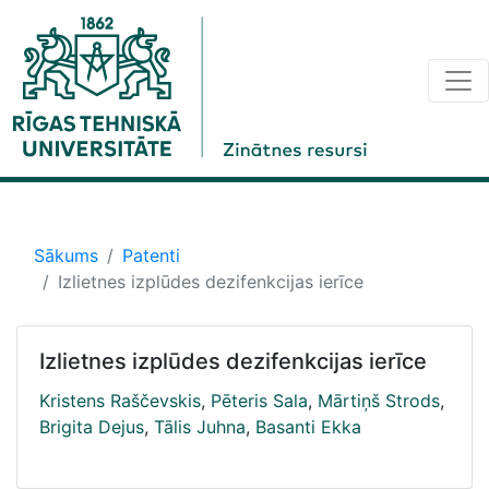
Sākums
Patenti
Izlietnes izplūdes dezifenkcijas ierīce
Izlietnes izplūdes dezifenkcijas ierīce
Kristens Raščevskis
,
Pēteris Sala
,
Mārtiņš Strods
,
Brigita Dejus
,
Tālis Juhna
,
Basanti Ekka