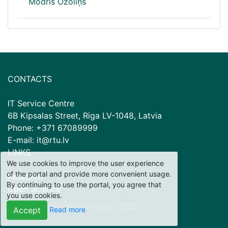
Modris Ozoliņš
CONTACTS
IT Service Centre
6B Kipsalas Street, Riga LV-1048, Latvia
Phone: +371 67089999
E-mail: it@rtu.lv
LINKS
We use cookies to improve the user experience
of the portal and provide more convenient usage.
Research
By continuing to use the portal, you agree that
Open Science
you use cookies.
© Riga Technical University
2026
Read more
Accept