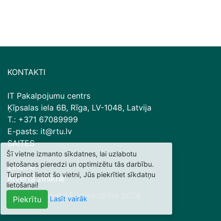
KONTAKTI
IT Pakalpojumu centrs
Ķīpsalas iela 6B, Rīga, LV-1048, Latvija
T.: +371 67089999
E-pasts: it@rtu.lv
SAITES
Šī vietne izmanto sīkdatnes, lai uzlabotu
lietošanas pieredzi un optimizētu tās darbību.
Zinātne
Turpinot lietot šo vietni, Jūs piekrītiet sīkdatņu
Atvērtā zinātne
lietošanai!
© Rīgas Tehniskā universitāte
2026
Lasīt vairāk
Piekrītu