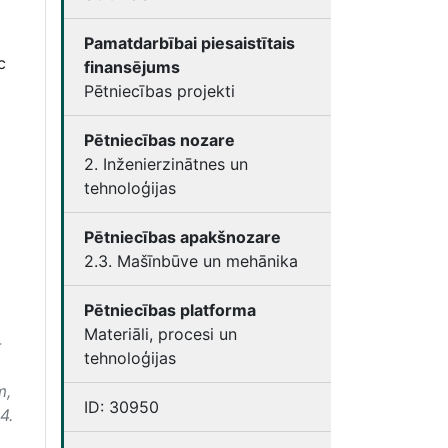
Pamatdarbībai piesaistītais
c
finansējums
Pētniecības projekti
Pētniecības nozare
2. Inženierzinātnes un
tehnoloģijas
Pētniecības apakšnozare
2.3. Mašīnbūve un mehānika
Pētniecības platforma
Materiāli, procesi un
-
tehnoloģijas
m,
ID:
30950
4.