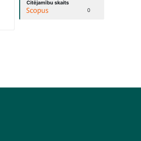
Citējamību skaits
0