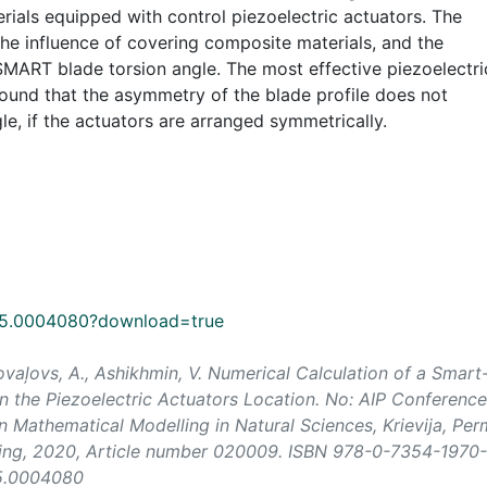
ials equipped with control piezoelectric actuators. The
the influence of covering composite materials, and the
 SMART blade torsion angle. The most effective piezoelectri
found that the asymmetry of the blade profile does not
gle, if the actuators are arranged symmetrically.
63/5.0004080?download=true
Kovaļovs, A., Ashikhmin, V. Numerical Calculation of a Smart
 the Piezoelectric Actuators Location. No:
AIP Conference
n Mathematical Modelling in Natural Sciences
, Krievija, Per
ishing, 2020, Article number 020009. ISBN 978-0-7354-1970-
/5.0004080