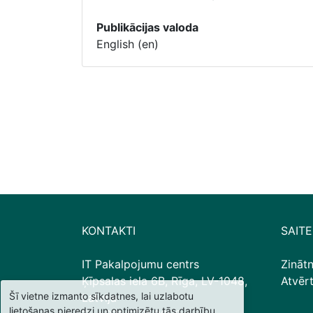
Publikācijas valoda
English (en)
KONTAKTI
SAITE
IT Pakalpojumu centrs
Zināt
Ķīpsalas iela 6B, Rīga, LV-1048,
Atvēr
Šī vietne izmanto sīkdatnes, lai uzlabotu
Latvija
lietošanas pieredzi un optimizētu tās darbību.