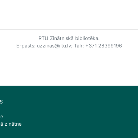
RTU Zinātniskā bibliotēka.
E-pasts: uzzinas@rtu.lv; Tālr: +371 28399196
S
ne
tā zinātne