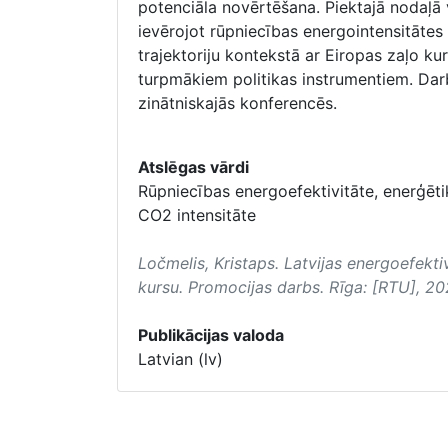
potenciāla novērtēšana. Piektajā nodaļā 
ievērojot rūpniecības energointensitātes
trajektoriju kontekstā ar Eiropas zaļo ku
turpmākiem politikas instrumentiem. Darb
zinātniskajās konferencēs.
Atslēgas vārdi
Rūpniecības energoefektivitāte, enerģētik
CO2 intensitāte
Ločmelis, Kristaps.
Latvijas energoefekti
kursu
. Promocijas darbs. Rīga: [RTU], 20
Publikācijas valoda
Latvian (lv)