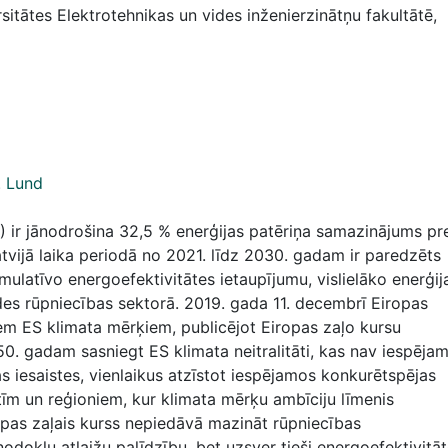
sitātes Elektrotehnikas un vides inženierzinātņu fakultātē,
. Lund
 ir jānodrošina 32,5 % enerģijas patēriņa samazinājums pr
atvijā laika periodā no 2021. līdz 2030. gadam ir paredzēts
ulatīvo energoefektivitātes ietaupījumu, vislielāko enerģij
des rūpniecības sektorā. 2019. gada 11. decembrī Eiropas
kiem ES klimata mērķiem, publicējot Eiropas zaļo kursu
50. gadam sasniegt ES klimata neitralitāti, kas nav iespēja
s iesaistes, vienlaikus atzīstot iespējamos konkurētspējas
stīm un reģioniem, kur klimata mērķu ambīciju līmenis
ropas zaļais kurss nepiedāvā mazināt rūpniecības
nodokļu atlaižu palīdzību, bet uzsver tieši energoefektivitā