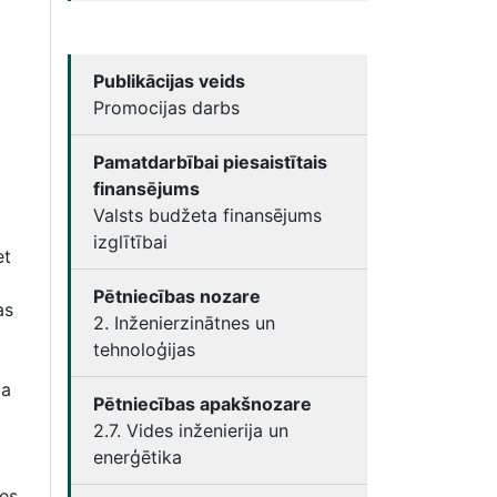
Publikācijas veids
Promocijas darbs
Pamatdarbībai piesaistītais
finansējums
Valsts budžeta finansējums
izglītībai
et
Pētniecības nozare
as
2. Inženierzinātnes un
tehnoloģijas
ma
Pētniecības apakšnozare
2.7. Vides inženierija un
enerģētika
tes