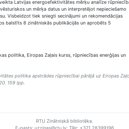
veikta Latvijas energoefektivitātes mērķu analīze rūpniecība
 vēsturiskos un mērķa datus un interpretējot nepieciešamo
rsu. Visbeidzot tiek sniegti secinājumi un rekomendācijas
s balstīts 8 zinātniskās publikācijās un aprobēts 5
as politika, Eiropas Zaļais kurss, rūpniecības enerģijas un
vitātes politika apstrādes rūpniecībai pārējā uz Eiropas Zaļ
20. 159 lpp.
RTU Zinātniskā bibliotēka.
E-pasts: uzzinas@rtu.lv; Tālr: +371 28399196