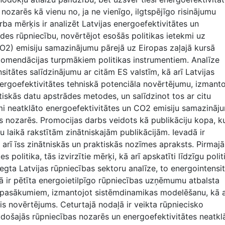
 nozarēs kā vienu no, ja ne vienīgo, ilgtspējīgo risinājumu
ba mērķis ir analizēt Latvijas energoefektivitātes un
ādes rūpniecību, novērtējot esošās politikas ietekmi uz
CO2) emisiju samazinājumu pārejā uz Eiropas zaļajā kursā
rekomendācijas turpmākiem politikas instrumentiem. Analīze
nsitātes salīdzinājumu ar citām ES valstīm, kā arī Latvijas
ergoefektivitātes tehniskā potenciāla novērtējumu, izmanto
tiskās datu apstrādes metodes, un salīdzinot tos ar citu
ami neatklāto energoefektivitātes un CO2 emisiju samazināj
s nozarēs. Promocijas darbs veidots kā publikāciju kopa, k
 laikā rakstītām zinātniskajām publikācijām. Ievadā ir
arī īss zinātniskās un praktiskās nozīmes apraksts. Pirmajā
politika, tās izvirzītie mērķi, kā arī apskatīti līdzīgu polit
niegta Latvijas rūpniecības sektoru analīze, to energointensi
ļā ir pētīta energoietilpīgo rūpniecības uzņēmumu atbalsta
s pasākumiem, izmantojot sistēmdinamikas modelēšanu, kā a
is novērtējums. Ceturtajā nodaļā ir veikta rūpniecisko
adošajās rūpniecības nozarēs un energoefektivitātes neatkl