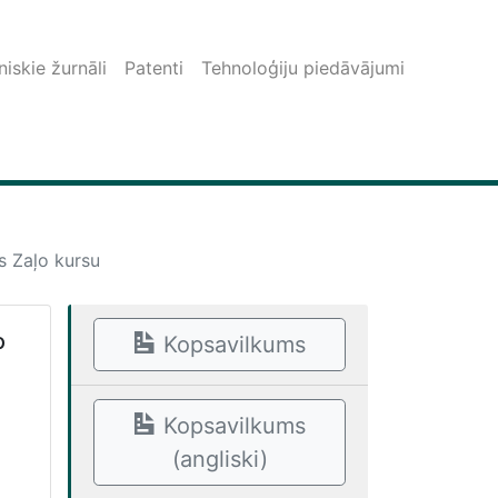
iskie žurnāli
Patenti
Tehnoloģiju piedāvājumi
s Zaļo kursu
o
Kopsavilkums
Kopsavilkums
(angliski)