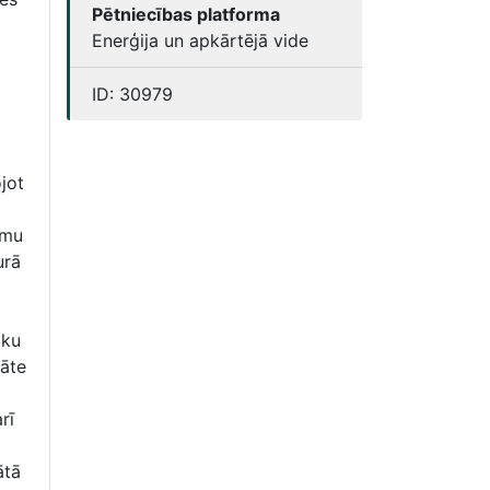
Pētniecības platforma
Enerģija un apkārtējā vide
ID:
30979
jot
umu
urā
iku
tāte
rī
ātā