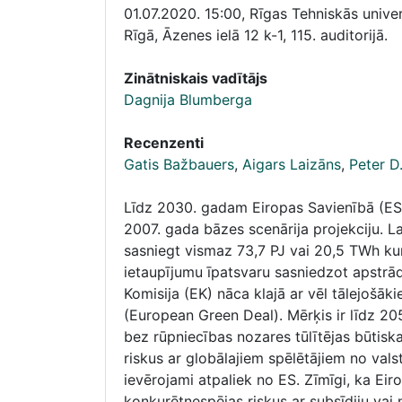
01.07.2020. 15:00
,
Rīgas Tehniskās univer
Rīgā, Āzenes ielā 12 k-1, 115. auditorijā.
Zinātniskais vadītājs
Dagnija Blumberga
Recenzenti
Gatis Bažbauers
,
Aigars Laizāns
,
Peter D
Līdz 2030. gadam Eiropas Savienībā (ES)
2007. gada bāzes scenārija projekciju. L
sasniegt vismaz 73,7 PJ vai 20,5 TWh kum
ietaupījumu īpatsvaru sasniedzot apstrā
Komisija (EK) nāca klajā ar vēl tālejošā
(European Green Deal). Mērķis ir līdz 20
bez rūpniecības nozares tūlītējas būtiska
riskus ar globālajiem spēlētājiem no val
ievērojami atpaliek no ES. Zīmīgi, ka Ei
konkurētnespējas riskus ar subsīdiju vai 