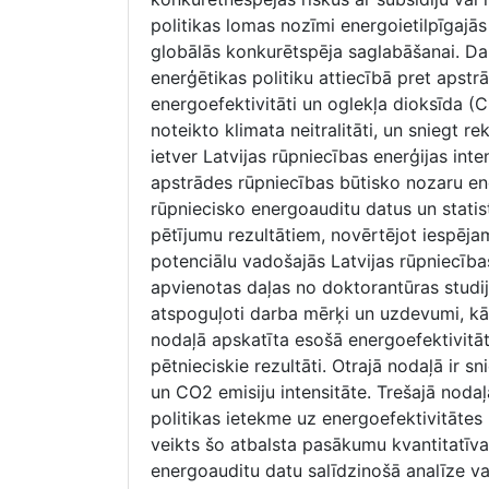
politikas lomas nozīmi energoietilpīgajās
globālās konkurētspēja saglabāšanai. Dar
enerģētikas politiku attiecībā pret apstr
energoefektivitāti un oglekļa dioksīda (
noteikto klimata neitralitāti, un sniegt 
ietver Latvijas rūpniecības enerģijas inte
apstrādes rūpniecības būtisko nozaru en
rūpniecisko energoauditu datus un statis
pētījumu rezultātiem, novērtējot iespēj
potenciālu vadošajās Latvijas rūpniecība
apvienotas daļas no doktorantūras studiju
atspoguļoti darba mērķi un uzdevumi, kā 
nodaļā apskatīta esošā energoefektivitātes 
pētnieciskie rezultāti. Otrajā nodaļā ir s
un CO2 emisiju intensitāte. Trešajā noda
politikas ietekme uz energoefektivitāte
veikts šo atbalsta pasākumu kvantitatīva
energoauditu datu salīdzinošā analīze v