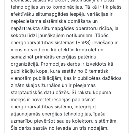
tehnoloģijas un to kombinācijas. Tā kā ir tik plašs
efektīvāku siltumapgādes iespēju variācijas ir
nepieciešama sistēmiska domāšana un
nepārtraukta siltumapgādes operatoru rīcība, lai
sekotu līdzi jaunākajiem notikumiem. Tāpēc
energopārvaldības sistēmas (EnPS) ieviešana ir
viens no veidiem, kā efektīvi kontrolēt un
samazināt primārās enerģijas patēriņu
organizācijā. Promocijas darbs ir izveidots kā
publikāciju kopa, kura sastāv no 6 tematiski
vienotām publikācijām, kas ir publicētas dažādos
zinātniskajos žurnālos un ir pieejamas
starptautiskās datu bāzēs. Šī rakstu kopuma
mērķis ir novērtēt iespējas paplašināt
energopārvaldības sistēmu, integrējot
atjaunojamās enerģijas tehnoloģijas, īpašu
uzmanību pievēršot saules kolektoru sistēmām.
Šis darbs sastāv no ievada un trīs nodaļām.