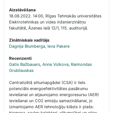
Aizstāvēšana
18.08.2022. 14:00
,
Rīgas Tehniskās universitātes
Elektrotehnikas un vides inženierzinātņu
fakultātē, Āzenes ielā 12/1, 115. auditorijā.
Zinātniskais vadītājs
Dagnija Blumberga
,
Ieva Pakere
Recenzenti
Gatis Bažbauers
,
Anna Volkova
,
Raimondas
Grubliauskas
Centralizētā siltumapgādei (CSA) ir liels
potenciāls energoefektivitātes pasākumu
ieviešanai un atjaunojamo energoresursu (AER)
ieviešanai un CO2 emisiju samazināšanai, jo
izmantojamo AER tehnoloģiju klāsts ir plašs:
biomasa, saules kolektori, siltumsūkņi un citas