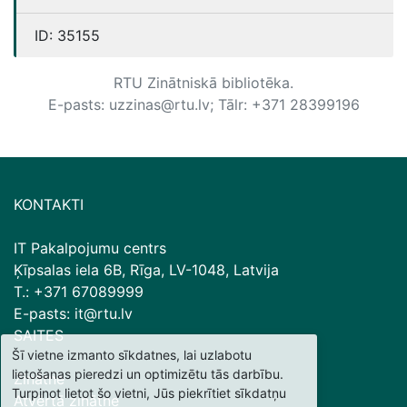
ID:
35155
RTU Zinātniskā bibliotēka.
E-pasts: uzzinas@rtu.lv; Tālr: +371 28399196
KONTAKTI
IT Pakalpojumu centrs
Ķīpsalas iela 6B, Rīga, LV-1048, Latvija
T.: +371 67089999
E-pasts: it@rtu.lv
SAITES
Šī vietne izmanto sīkdatnes, lai uzlabotu
lietošanas pieredzi un optimizētu tās darbību.
Zinātne
Turpinot lietot šo vietni, Jūs piekrītiet sīkdatņu
Atvērtā zinātne