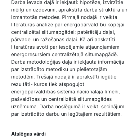
Darba ievada daļā ir iekļauti: hipotēze, izvirzītie
mērķi un uzdevumi, aprakstīta darba struktūra un
izmantotās metodes. Pirmajā nodaļā ir veikta
literatūras analīze par energopārvaldību kopējai
centralizētai siltumapgādei: patērētāju daļai,
pārvadei un ražošanas daļai. Kā arī apskatīti
literatūras avoti par iespējamie atjaunojamiem
energoresursiem centralizētajā siltumapgādē.
Darba metodoloģijas daļa ir iekļauta informācija
par izstrādāto metodiku un pielietotajām
metodēm. Trešajā nodaļā ir aprakstīti iegūtie
rezultāti- kuros tiek atspoguļoti
energopārvaldības sistēma nacionālajā līmenī,
pašvaldības un centralizētā siltumapgādes
uzņēmuma. Darba noslēgumā ir veikti secinājumi
par izstrādāto darbu un iegūtajiem rezultātiem.
Atslēgas vārdi