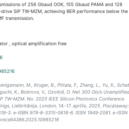
nsmissions of 256 Gbaud OOK, 155 Gbaud PAM4 and 128
l-drive SiP TW-MZM, achieving BER performance below the
F transmission.
or , optical amplification free
16
0985216
Koenigsmann, M., Kruger, B., Pittala, F., Zhang, L., Yu, X., Scha
aguchi, K., Bobrovs, V., Ozoliņš, O. Net 300 Gb/s Unamplifie
 SiP TW-MZM. No:
2025 IEEE Silicon Photonics Conference
ings
, Lielbritānija, London, 14.-17. aprīlis, 2025. Piscataway:
0619-3. e-ISBN 979-8-3315-0618-6. ISSN 1949-2081. e-ISSN
otonics64386.2025.10985216