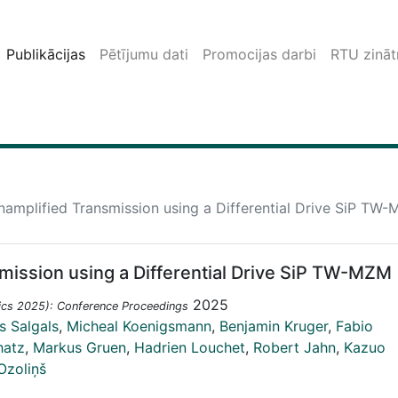
Publikācijas
Pētījumu dati
Promocijas darbi
RTU zinātn
amplified Transmission using a Differential Drive SiP TW
mission using a Differential Drive SiP TW-MZM
2025
ics 2025): Conference Proceedings
 Salgals
,
Micheal Koenigsmann
,
Benjamin Kruger
,
Fabio
hatz
,
Markus Gruen
,
Hadrien Louchet
,
Robert Jahn
,
Kazuo
Ozoliņš