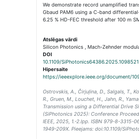
We demonstrate record unamplified tra
Gbaud PAM6 using a C-band differentia
6.25 % HD-FEC threshold after 100 m SM
Atslēgas vārdi
Silicon Photonics , Mach-Zehnder modulat
DOI
10.1109/SiPhotonics64386.2025.109852
Hipersaite
https://ieeexplore.ieee.org/document/1
Ostrovskis, A., Čirjuļina, D., Salgals, T., 
R., Gruen, M., Louchet, H., Jahn, R., Yam
Transmission using a Differential Drive
(SiPhotonics 2025): Conference Proceed
IEEE, 2025, 1.-2.lpp. ISBN 979-8-3315-
1949-209X. Pieejams: doi:10.1109/SiPh