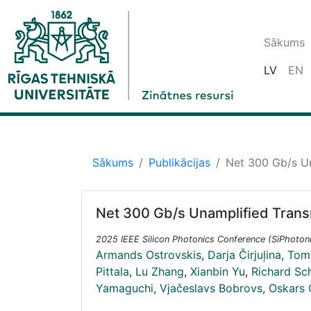
Sākums
LV
EN
Sākums
Publikācijas
Net 300 Gb/s Un
Net 300 Gb/s Unamplified Trans
2025 IEEE Silicon Photonics Conference (SiPhoton
Armands Ostrovskis
,
Darja Čirjuļina
,
Toms
Pittala
,
Lu Zhang
,
Xianbin Yu
,
Richard Sc
Yamaguchi
,
Vjačeslavs Bobrovs
,
Oskars 