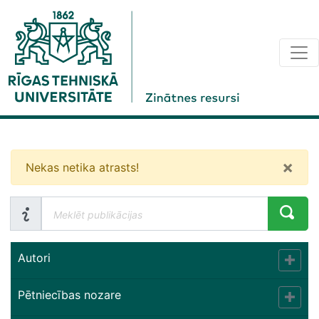
×
Nekas netika atrasts!
Autori
Pētniecības nozare