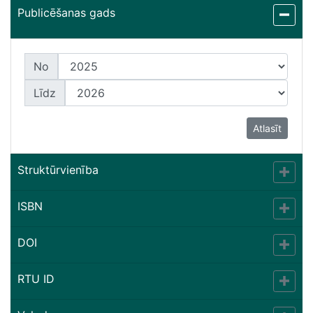
Publicēšanas gads
No
Līdz
Atlasīt
Struktūrvienība
ISBN
DOI
RTU ID