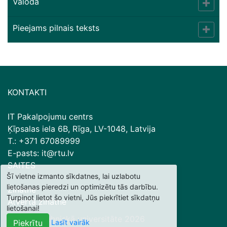
Valoda
Pieejams pilnais teksts
KONTAKTI
IT Pakalpojumu centrs
Ķīpsalas iela 6B, Rīga, LV-1048, Latvija
T.: +371 67089999
E-pasts: it@rtu.lv
SAITES
Šī vietne izmanto sīkdatnes, lai uzlabotu
lietošanas pieredzi un optimizētu tās darbību.
Zinātne
Turpinot lietot šo vietni, Jūs piekrītiet sīkdatņu
Atvērtā zinātne
lietošanai!
© Rīgas Tehniskā universitāte
2026
Lasīt vairāk
Piekrītu