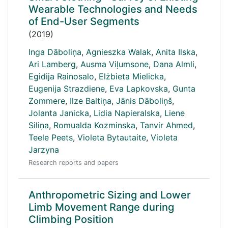
Wearable Technologies and Needs
of End-User Segments
(2019)
Inga Dāboliņa
,
Agnieszka Walak
,
Anita Ilska
,
Ari Lamberg
,
Ausma Viļumsone
,
Dana Almli
,
Egidija Rainosalo
,
Elżbieta Mielicka
,
Eugenija Strazdiene
,
Eva Lapkovska
,
Gunta
Zommere
,
Ilze Baltiņa
,
Jānis Dāboliņš
,
Jolanta Janicka
,
Lidia Napieralska
,
Liene
Siliņa
,
Romualda Kozminska
,
Tanvir Ahmed
,
Teele Peets
,
Violeta Bytautaite
,
Violeta
Jarzyna
Research reports and papers
Anthropometric Sizing and Lower
Limb Movement Range during
Climbing Position