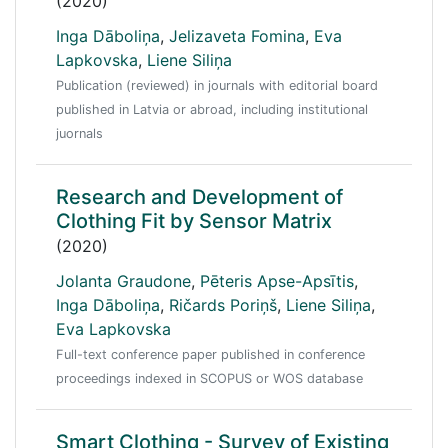
(2020)
Inga Dāboliņa
,
Jelizaveta Fomina
,
Eva
Lapkovska
,
Liene Siliņa
Publication (reviewed) in journals with editorial board
published in Latvia or abroad, including institutional
juornals
Research and Development of
Clothing Fit by Sensor Matrix
(2020)
Jolanta Graudone
,
Pēteris Apse-Apsītis
,
Inga Dāboliņa
,
Ričards Poriņš
,
Liene Siliņa
,
Eva Lapkovska
Full-text conference paper published in conference
proceedings indexed in SCOPUS or WOS database
Smart Clothing - Survey of Existing