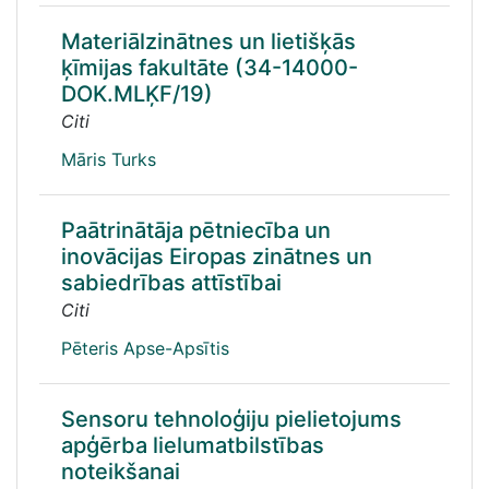
Materiālzinātnes un lietišķās
ķīmijas fakultāte (34-14000-
DOK.MLĶF/19)
Citi
Māris Turks
Paātrinātāja pētniecība un
inovācijas Eiropas zinātnes un
sabiedrības attīstībai
Citi
Pēteris Apse-Apsītis
Sensoru tehnoloģiju pielietojums
apģērba lielumatbilstības
noteikšanai