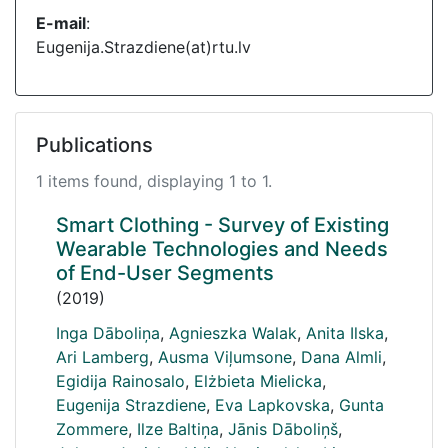
E-mail
:
Eugenija.Strazdiene(at)rtu.lv
Publications
1 items found, displaying 1 to 1.
Smart Clothing - Survey of Existing
Wearable Technologies and Needs
of End-User Segments
(2019)
Inga Dāboliņa
,
Agnieszka Walak
,
Anita Ilska
,
Ari Lamberg
,
Ausma Viļumsone
,
Dana Almli
,
Egidija Rainosalo
,
Elżbieta Mielicka
,
Eugenija Strazdiene
,
Eva Lapkovska
,
Gunta
Zommere
,
Ilze Baltiņa
,
Jānis Dāboliņš
,