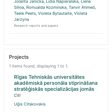
Jolanta Janicka
,
Lidia Napieralska
,
Liene
Siliņa
,
Romualda Kozminska
,
Tanvir Ahmed
,
Teele Peets
,
Violeta Bytautaite
,
Violeta
Jarzyna
Research reports and papers
Projects
1 items found, displaying 1 to 1.
Rīgas Tehniskās universitātes
akadēmiskā personāla stiprināšana
stratēģiskās specializācijas jomās
Citi
Uģis Citskovskis