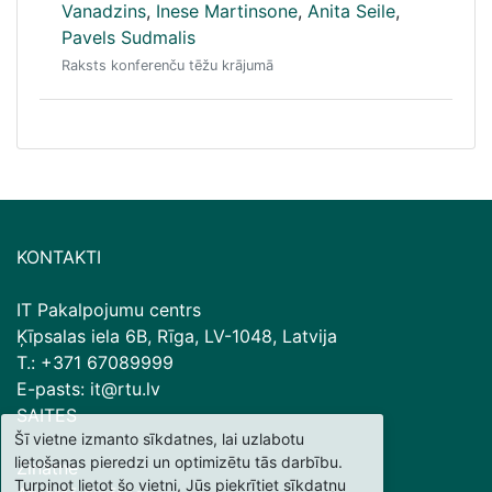
Vanadzins
,
Inese Martinsone
,
Anita Seile
,
Pavels Sudmalis
Raksts konferenču tēžu krājumā
KONTAKTI
IT Pakalpojumu centrs
Ķīpsalas iela 6B, Rīga, LV-1048, Latvija
T.: +371 67089999
E-pasts: it@rtu.lv
SAITES
Šī vietne izmanto sīkdatnes, lai uzlabotu
lietošanas pieredzi un optimizētu tās darbību.
Zinātne
Turpinot lietot šo vietni, Jūs piekrītiet sīkdatņu