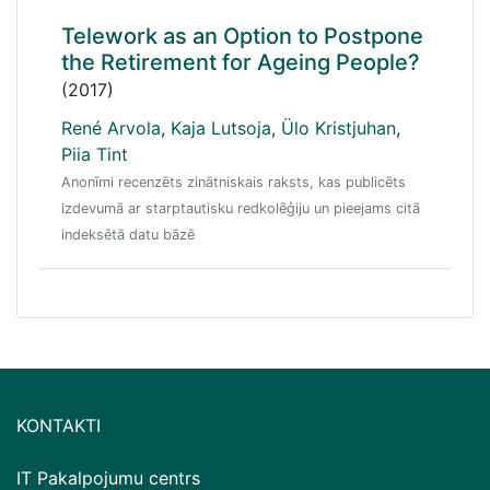
Telework as an Option to Postpone
the Retirement for Ageing People?
(2017)
René Arvola
,
Kaja Lutsoja
,
Ülo Kristjuhan
,
Piia Tint
Anonīmi recenzēts zinātniskais raksts, kas publicēts
izdevumā ar starptautisku redkolēģiju un pieejams citā
indeksētā datu bāzē
KONTAKTI
IT Pakalpojumu centrs