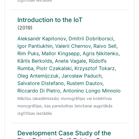
izglītības iestādēs
Introduction to the IoT
(2019)
Aleksandr Kapitonov
,
Dmitrii Dobriborsci
,
Igor Pantiukhin
,
Valerii Chernov
,
Raivo Sell
,
Rim Puks
,
Mallor Kingsepp
,
Agris Ņikitenko
,
Kārlis Berkolds
,
Anete Vagale
,
Rūdolfs
Rumba
,
Piotr Czekalski
,
Krzysztof Tokarz
,
Oleg Antemijczuk
,
Jarosław Paduch
,
Salvatore Distefano
,
Rustem Dautov
,
Riccardo Di Pietro
,
Antonino Longo Minnolo
Mācību (akadēmiskās) monogrāfijas vai kolektīvas
monogrāfijas, kas paredzētas lietošanai augstākās
izglītības iestādēs
Development Case Study of the