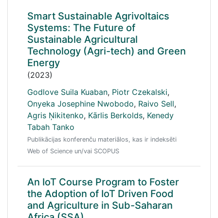
Smart Sustainable Agrivoltaics
Systems: The Future of
Sustainable Agricultural
Technology (Agri-tech) and Green
Energy
(2023)
Godlove Suila Kuaban
,
Piotr Czekalski
,
Onyeka Josephine Nwobodo
,
Raivo Sell
,
Agris Ņikitenko
,
Kārlis Berkolds
,
Kenedy
Tabah Tanko
Publikācijas konferenču materiālos, kas ir indeksēti
Web of Science un/vai SCOPUS
An IoT Course Program to Foster
the Adoption of IoT Driven Food
and Agriculture in Sub-Saharan
Africa (SSA)