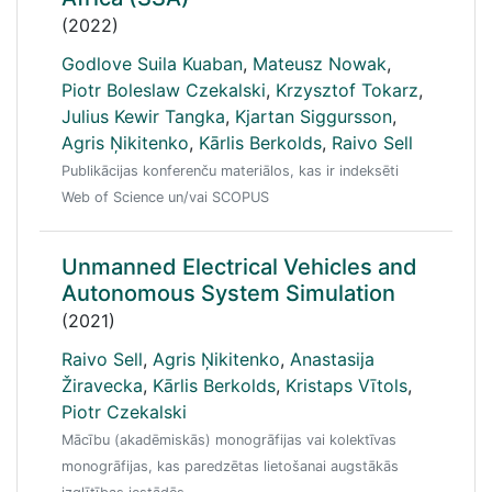
(2022)
Godlove Suila Kuaban
,
Mateusz Nowak
,
Piotr Boleslaw Czekalski
,
Krzysztof Tokarz
,
Julius Kewir Tangka
,
Kjartan Siggursson
,
Agris Ņikitenko
,
Kārlis Berkolds
,
Raivo Sell
Publikācijas konferenču materiālos, kas ir indeksēti
Web of Science un/vai SCOPUS
Unmanned Electrical Vehicles and
Autonomous System Simulation
(2021)
Raivo Sell
,
Agris Ņikitenko
,
Anastasija
Žiravecka
,
Kārlis Berkolds
,
Kristaps Vītols
,
Piotr Czekalski
Mācību (akadēmiskās) monogrāfijas vai kolektīvas
monogrāfijas, kas paredzētas lietošanai augstākās