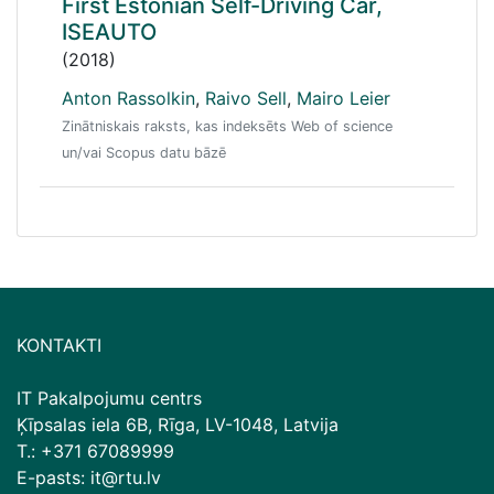
First Estonian Self-Driving Car,
ISEAUTO
(2018)
Anton Rassolkin
,
Raivo Sell
,
Mairo Leier
Zinātniskais raksts, kas indeksēts Web of science
un/vai Scopus datu bāzē
KONTAKTI
IT Pakalpojumu centrs
Ķīpsalas iela 6B, Rīga, LV-1048, Latvija
T.: +371 67089999
E-pasts: it@rtu.lv