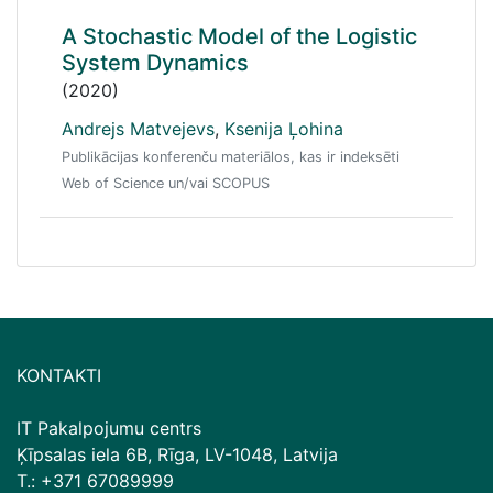
A Stochastic Model of the Logistic
System Dynamics
(2020)
Andrejs Matvejevs
,
Ksenija Ļohina
Publikācijas konferenču materiālos, kas ir indeksēti
Web of Science un/vai SCOPUS
KONTAKTI
IT Pakalpojumu centrs
Ķīpsalas iela 6B, Rīga, LV-1048, Latvija
T.: +371 67089999