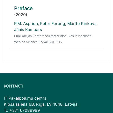
Preface
(2020)
P.M. Asprion
,
Peter Forbrig
,
Mārīte Kirikova
,
Jānis Kampars
Publikācijas konferenču materiālos, kas ir indeksēti
Web of Science un/vai SCOPUS
KONTAKTI
IT Pakalpojumu centrs
Ķīpsalas iela 6B, Rīga, LV-1048, Latvija
T.: +371 67089999