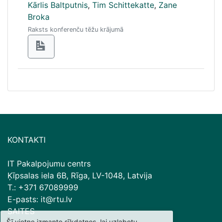
Kārlis Baltputnis
,
Tim Schittekatte
,
Zane
Broka
Raksts konferenču tēžu krājumā
KONTAKTI
IT Pakalpojumu centrs
Ķīpsalas iela 6B, Rīga, LV-1048, Latvija
T.: +371 67089999
E-pasts: it@rtu.lv
SAITES
Šī vietne izmanto sīkdatnes, lai uzlabotu