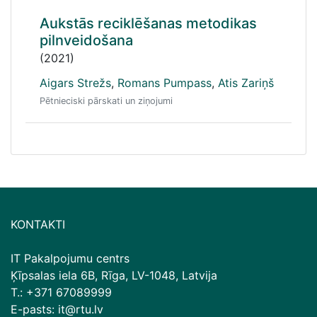
Aukstās reciklēšanas metodikas
pilnveidošana
(2021)
Aigars Strežs
,
Romans Pumpass
,
Atis Zariņš
Pētnieciski pārskati un ziņojumi
KONTAKTI
IT Pakalpojumu centrs
Ķīpsalas iela 6B, Rīga, LV-1048, Latvija
T.: +371 67089999
E-pasts: it@rtu.lv