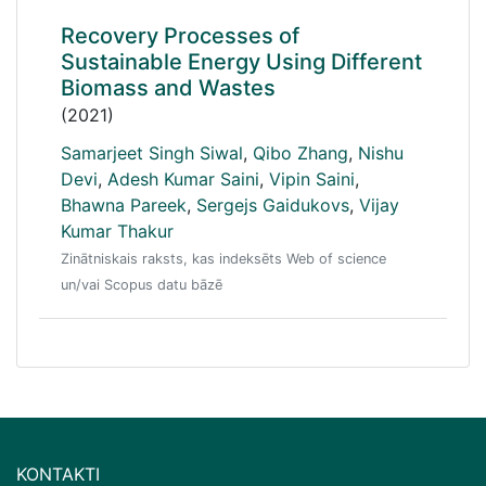
Recovery Processes of
Sustainable Energy Using Different
Biomass and Wastes
(2021)
Samarjeet Singh Siwal
,
Qibo Zhang
,
Nishu
Devi
,
Adesh Kumar Saini
,
Vipin Saini
,
Bhawna Pareek
,
Sergejs Gaidukovs
,
Vijay
Kumar Thakur
Zinātniskais raksts, kas indeksēts Web of science
un/vai Scopus datu bāzē
KONTAKTI