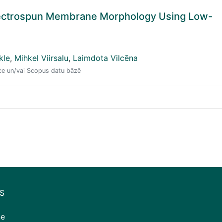
Electrospun Membrane Morphology Using Low-
kle
,
Mihkel Viirsalu
,
Laimdota Vilcēna
nce un/vai Scopus datu bāzē
S
ne