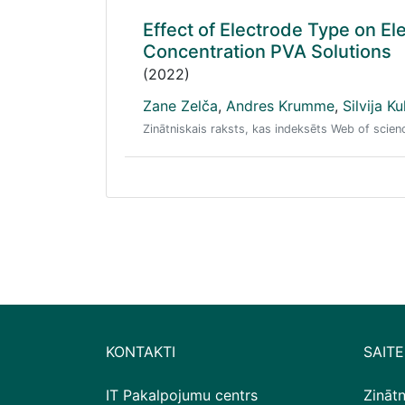
Effect of Electrode Type on 
Concentration PVA Solutions
(2022)
Zane Zelča
,
Andres Krumme
,
Silvija Ku
Zinātniskais raksts, kas indeksēts Web of scie
KONTAKTI
SAITE
IT Pakalpojumu centrs
Zināt