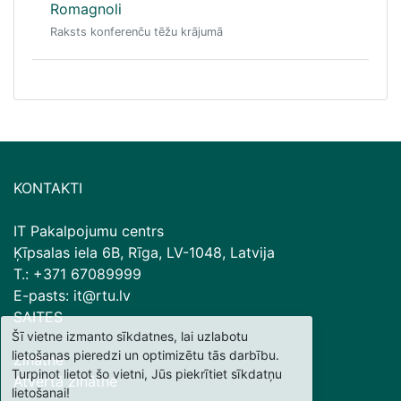
Romagnoli
Raksts konferenču tēžu krājumā
KONTAKTI
IT Pakalpojumu centrs
Ķīpsalas iela 6B, Rīga, LV-1048, Latvija
T.: +371 67089999
E-pasts: it@rtu.lv
SAITES
Šī vietne izmanto sīkdatnes, lai uzlabotu
lietošanas pieredzi un optimizētu tās darbību.
Zinātne
Turpinot lietot šo vietni, Jūs piekrītiet sīkdatņu
Atvērtā zinātne
lietošanai!