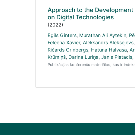
Approach to the Development 
on Digital Technologies
(2022)
Egils Ginters
,
Murathan Ali Aytekin
,
Pē
Feleena Xavier
,
Aleksandrs Aleksejevs
,
Ričards Grinbergs
,
Hatuna Halvasa
,
An
Krūmiņš
,
Darina Luriņa
,
Janis Platacis
,
Publikācijas konferenču materiālos, kas ir ind