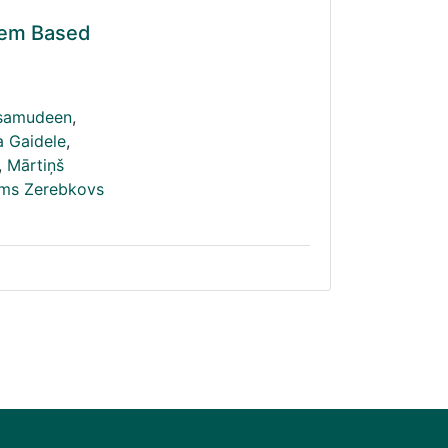
stem Based
samudeen
,
ta Gaidele
,
,
Mārtiņš
oms Zerebkovs