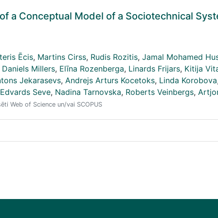
of a Conceptual Model of a Sociotechnical Sy
teris Ēcis
,
Martins Cirss
,
Rudis Rozitis
,
Jamal Mohamed Hu
Daniels Millers
,
Elīna Rozenberga
,
Linards Frijars
,
Kitija Vi
tons Jekarasevs
,
Andrejs Arturs Kocetoks
,
Linda Korobova
Edvards Seve
,
Nadina Tarnovska
,
Roberts Veinbergs
,
Artj
eksēti Web of Science un/vai SCOPUS