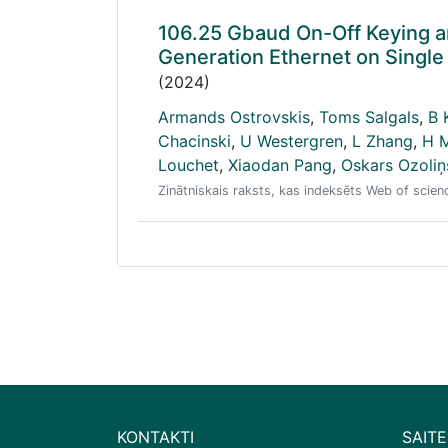
106.25 Gbaud On-Off Keying a
Generation Ethernet on Singl
(2024)
Armands Ostrovskis
,
Toms Salgals
,
B 
Chacinski
,
U Westergren
,
L Zhang
,
H 
Louchet
,
Xiaodan Pang
,
Oskars Ozoliņ
Zinātniskais raksts, kas indeksēts Web of scie
KONTAKTI
SAITE