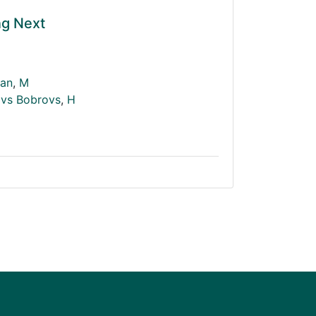
ng Next
Fan
,
M
avs Bobrovs
,
H