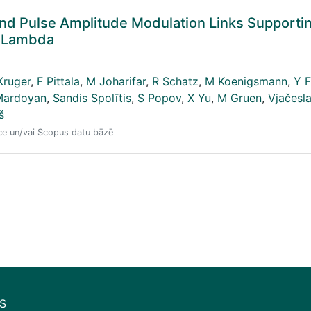
nd Pulse Amplitude Modulation Links Supporti
e Lambda
Kruger
,
F Pittala
,
M Joharifar
,
R Schatz
,
M Koenigsmann
,
Y 
Mardoyan
,
Sandis Spolītis
,
S Popov
,
X Yu
,
M Gruen
,
Vjačesl
š
nce un/vai Scopus datu bāzē
S