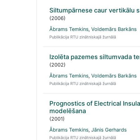
Siltumpārnese caur vertikālu 
(2006)
Ābrams Temkins
,
Voldemārs Barkāns
Publikācija RTU zinātniskajā žurnālā
Izolēta pazemes siltumvada t
(2002)
Ābrams Temkins
,
Voldemārs Barkāns
Publikācija RTU zinātniskajā žurnālā
Prognostics of Electrical Insu
modelēšana
(2001)
Ābrams Temkins
,
Jānis Gerhards
Publikācija RTU zinātniskajā žurnālā