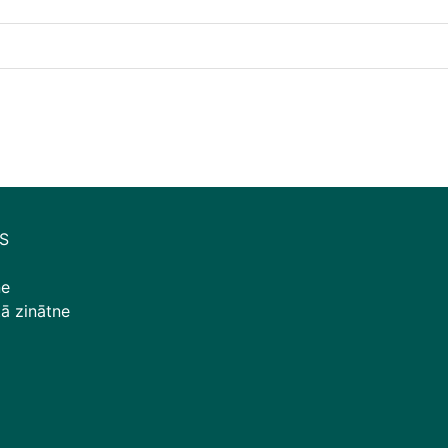
S
ne
tā zinātne