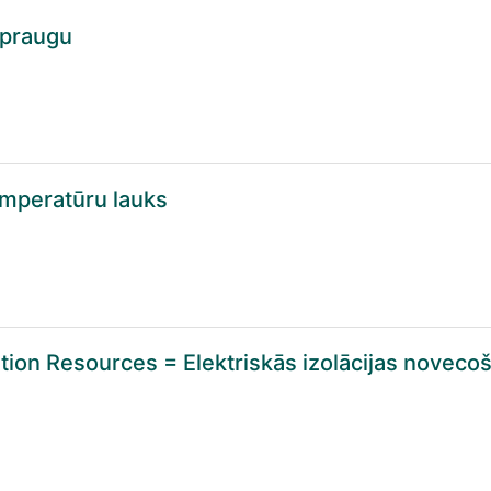
spraugu
emperatūru lauks
lation Resources = Elektriskās izolācijas noveco