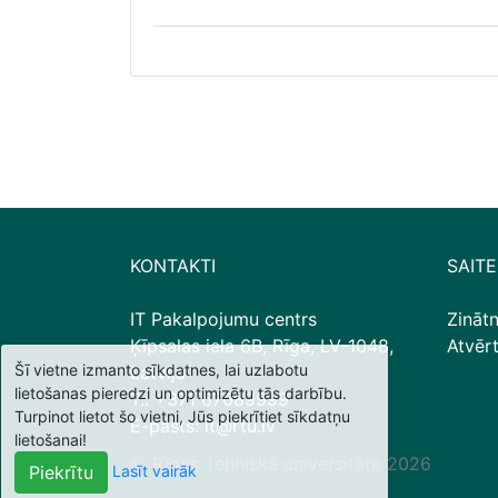
KONTAKTI
SAITE
IT Pakalpojumu centrs
Zināt
Ķīpsalas iela 6B, Rīga, LV-1048,
Atvēr
Šī vietne izmanto sīkdatnes, lai uzlabotu
Latvija
lietošanas pieredzi un optimizētu tās darbību.
T.: +371 67089999
Turpinot lietot šo vietni, Jūs piekrītiet sīkdatņu
E-pasts: it@rtu.lv
lietošanai!
© Rīgas Tehniskā universitāte
2026
Lasīt vairāk
Piekrītu