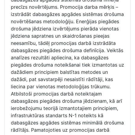
precīzs novērtējums. Promocija darba mērķis –
izstrādāt dabasgāzes apgādes sistēmas drošuma
novērtēšanas metodoloģiju. Enerģijas piegādes
drošuma jēdziena izvērtējums pierāda vienotas
jēdziena sapratnes un skaidrošanas pieejas
neesamību, tādēļ promocijas darbā izstrādāta
dabasgāzes piegādes drošuma definīcija. Veiktās
analīzes rezultāti apliecina, ka dabasgāzes
piegādes drošuma noteikšanai tiek izmantotas uz
dažādiem principiem balstītas metodes un
dažādi, pat savstarpēji nesaistīti rādītāji, kas
liecina par vienotas metodoloģijas trūkumu.
Atbilstoši promocijas darbā noteiktajam
dabasgāzes piegādes drošuma jēdzienam, kā arī
ierobežojumu teorijā izmantotajiem principiem,
infrastruktūras standarts N-1 noteikts kā
dabasgāzes apgādes sistēmas minimālā drošuma
rādītājs. Pamatojoties uz promocijas darbā