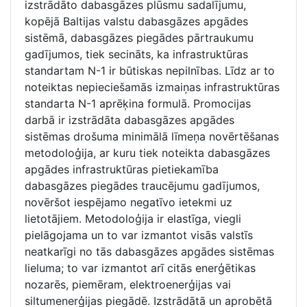
izstrādāto dabasgāzes plūsmu sadalījumu,
kopējā Baltijas valstu dabasgāzes apgādes
sistēmā, dabasgāzes piegādes pārtraukumu
gadījumos, tiek secināts, ka infrastruktūras
standartam N-1 ir būtiskas nepilnības. Līdz ar to
noteiktas nepieciešamās izmaiņas infrastruktūras
standarta N-1 aprēķina formulā. Promocijas
darbā ir izstrādāta dabasgāzes apgādes
sistēmas drošuma minimālā līmeņa novērtēšanas
metodoloģija, ar kuru tiek noteikta dabasgāzes
apgādes infrastruktūras pietiekamība
dabasgāzes piegādes traucējumu gadījumos,
novēršot iespējamo negatīvo ietekmi uz
lietotājiem. Metodoloģija ir elastīga, viegli
pielāgojama un to var izmantot visās valstīs
neatkarīgi no tās dabasgāzes apgādes sistēmas
lieluma; to var izmantot arī citās enerģētikas
nozarēs, piemēram, elektroenerģijas vai
siltumenerģijas piegādē. Izstrādātā un aprobētā