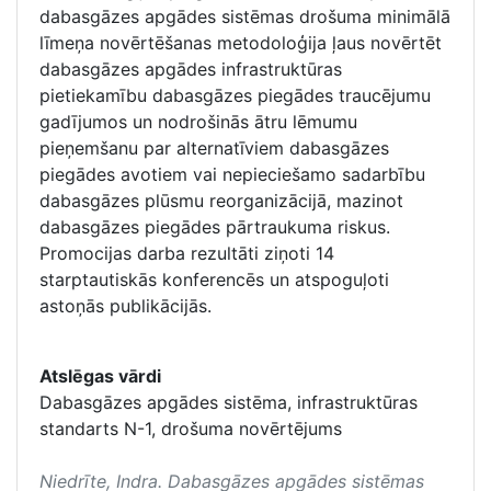
dabasgāzes apgādes sistēmas drošuma minimālā
līmeņa novērtēšanas metodoloģija ļaus novērtēt
dabasgāzes apgādes infrastruktūras
pietiekamību dabasgāzes piegādes traucējumu
gadījumos un nodrošinās ātru lēmumu
pieņemšanu par alternatīviem dabasgāzes
piegādes avotiem vai nepieciešamo sadarbību
dabasgāzes plūsmu reorganizācijā, mazinot
dabasgāzes piegādes pārtraukuma riskus.
Promocijas darba rezultāti ziņoti 14
starptautiskās konferencēs un atspoguļoti
astoņās publikācijās.
Atslēgas vārdi
Dabasgāzes apgādes sistēma, infrastruktūras
standarts N-1, drošuma novērtējums
Niedrīte, Indra.
Dabasgāzes apgādes sistēmas