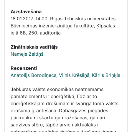
Aizstāvēšana
18.01.2017. 14:00
,
Rīgas Tehniskās universitātes
Būvniecības inženierzinātņu fakultāte, Ķīpsalas
ielā 6B, 250. auditorija
Zinātniskais vadītājs
Namejs Zeltiņš
Recenzenti
Anatolijs Borodiņecs
,
Vilnis Krēsliņš
,
Kārlis Briņķis
Jebkuras valsts ekonomikas neatņemams
pamatelements ir enerģētika, līdz ar to
enerģētiskajam drošumam ir svarīga loma valsts
drošuma grantēšanā. Dabasgāzes piegādes
pārtraukumi skartu gan ražošanas, gan arī
sadzīves sfēru, tāpēc arvien aktuālāks ir
dabasgāzes apgādes sistēmas drošuma līmeņa