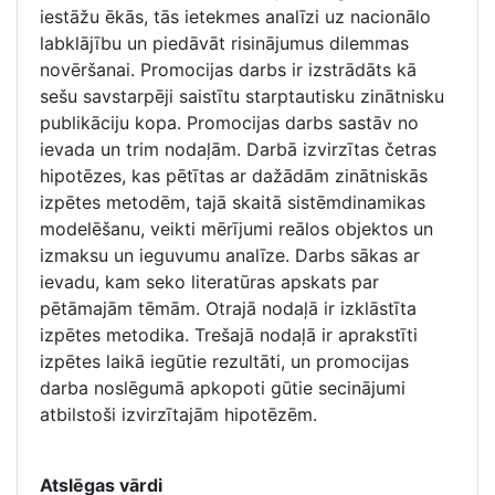
iestāžu ēkās, tās ietekmes analīzi uz nacionālo
labklājību un piedāvāt risinājumus dilemmas
novēršanai. Promocijas darbs ir izstrādāts kā
sešu savstarpēji saistītu starptautisku zinātnisku
publikāciju kopa. Promocijas darbs sastāv no
ievada un trim nodaļām. Darbā izvirzītas četras
hipotēzes, kas pētītas ar dažādām zinātniskās
izpētes metodēm, tajā skaitā sistēmdinamikas
modelēšanu, veikti mērījumi reālos objektos un
izmaksu un ieguvumu analīze. Darbs sākas ar
ievadu, kam seko literatūras apskats par
pētāmajām tēmām. Otrajā nodaļā ir izklāstīta
izpētes metodika. Trešajā nodaļā ir aprakstīti
izpētes laikā iegūtie rezultāti, un promocijas
darba noslēgumā apkopoti gūtie secinājumi
atbilstoši izvirzītajām hipotēzēm.
Atslēgas vārdi