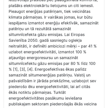
plašāks elektroiekārtu lietojums un citi iemesli.
Pieaugot enerģijas patēriņam, tiek veicinātas
klimata pārmaiņas. Ir vairākas jomas, kur būtu
iespējams izmantot enerģiju efektīvāk, samazināt
patēriņu un tā rezultātā samazināt
siltumnīcefekta gāzu emisijas. Lai Eiropas
Savienība 2050. gadā sasniegtu oglekļa
neitralitāti, ir definēti ambiciozi mērķi – par 41 %
uzlabot energoefektivitāti, izmantot 100 %
atjaunīgo energoresursu un samazināt
siltumnīcefektu gāzu emisijas par 80 % līdz 100
% [1], [3], [4]. Energoefektīvas ēkas palīdz
samazināt siltumenerģijas patēriņu. Valstij un
pašvaldībām ir jārāda priekšzīme, uzlabojot sev
piederošo ēku energoefektivitāti, lai arī citās
ēkās notiktu pārmaiņas. Turklāt
energoefektivitātes pasākumu ieviešana
publiskajam sektoram piederošajās ēkās veicina