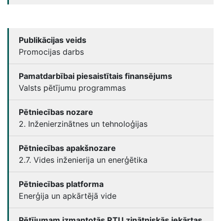
Publikācijas veids
Promocijas darbs
Pamatdarbībai piesaistītais finansējums
Valsts pētījumu programmas
Pētniecības nozare
2. Inženierzinātnes un tehnoloģijas
Pētniecības apakšnozare
2.7. Vides inženierija un enerģētika
Pētniecības platforma
Enerģija un apkārtējā vide
Pētījumam izmantotās RTU zinātniskās iekārtas