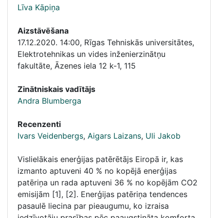
Līva Kāpiņa
Aizstāvēšana
17.12.2020. 14:00
,
Rīgas Tehniskās universitātes,
Elektrotehnikas un vides inženierzinātņu
fakultāte, Āzenes iela 12 k-1, 115
Zinātniskais vadītājs
Andra Blumberga
Recenzenti
Ivars Veidenbergs
,
Aigars Laizans
,
Uli Jakob
Vislielākais enerģijas patērētājs Eiropā ir, kas
izmanto aptuveni 40 % no kopējā enerģijas
patēriņa un rada aptuveni 36 % no kopējām CO2
emisijām [1], [2]. Enerģijas patēriņa tendences
pasaulē liecina par pieaugumu, ko izraisa
iedzīvotāju prasības pēc paaugstināta komforta,