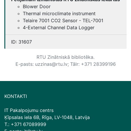
Blower Door
Thermal microclimate instrument
Telaire 7001 CO2 Sensor - TEL-7001
4-External Channel Data Logger
ID:
31607
RTU Zinātniskā bibliotēka.
E-pasts: uzzinas@rtu.lv; Tālr: +371 28399196
KONTAKTI
IT Pakalpojumu centrs
Ķīpsalas iela 6B, Rīga, LV-1048, Latvija
T.: +371 67089999