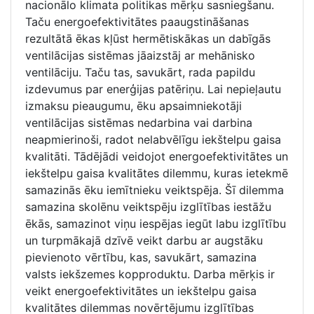
nacionālo klimata politikas mērķu sasniegšanu.
Taču energoefektivitātes paaugstināšanas
rezultātā ēkas kļūst hermētiskākas un dabīgās
ventilācijas sistēmas jāaizstāj ar mehānisko
ventilāciju. Taču tas, savukārt, rada papildu
izdevumus par enerģijas patēriņu. Lai nepieļautu
izmaksu pieaugumu, ēku apsaimniekotāji
ventilācijas sistēmas nedarbina vai darbina
neapmierinoši, radot nelabvēlīgu iekštelpu gaisa
kvalitāti. Tādējādi veidojot energoefektivitātes un
iekštelpu gaisa kvalitātes dilemmu, kuras ietekmē
samazinās ēku iemītnieku veiktspēja. Šī dilemma
samazina skolēnu veiktspēju izglītības iestāžu
ēkās, samazinot viņu iespējas iegūt labu izglītību
un turpmākajā dzīvē veikt darbu ar augstāku
pievienoto vērtību, kas, savukārt, samazina
valsts iekšzemes kopproduktu. Darba mērķis ir
veikt energoefektivitātes un iekštelpu gaisa
kvalitātes dilemmas novērtējumu izglītības