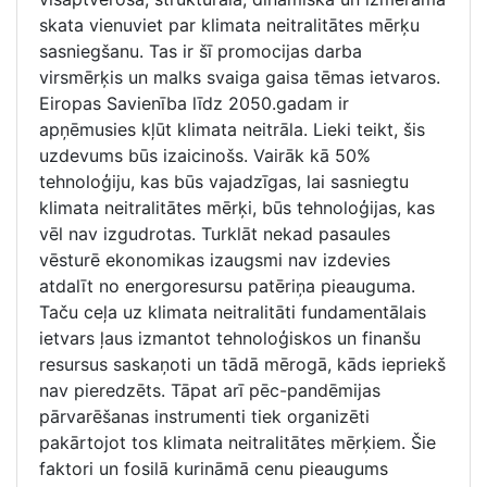
skata vienuviet par klimata neitralitātes mērķu
sasniegšanu. Tas ir šī promocijas darba
virsmērķis un malks svaiga gaisa tēmas ietvaros.
Eiropas Savienība līdz 2050.gadam ir
apņēmusies kļūt klimata neitrāla. Lieki teikt, šis
uzdevums būs izaicinošs. Vairāk kā 50%
tehnoloģiju, kas būs vajadzīgas, lai sasniegtu
klimata neitralitātes mērķi, būs tehnoloģijas, kas
vēl nav izgudrotas. Turklāt nekad pasaules
vēsturē ekonomikas izaugsmi nav izdevies
atdalīt no energoresursu patēriņa pieauguma.
Taču ceļa uz klimata neitralitāti fundamentālais
ietvars ļaus izmantot tehnoloģiskos un finanšu
resursus saskaņoti un tādā mērogā, kāds iepriekš
nav pieredzēts. Tāpat arī pēc-pandēmijas
pārvarēšanas instrumenti tiek organizēti
pakārtojot tos klimata neitralitātes mērķiem. Šie
faktori un fosilā kurināmā cenu pieaugums