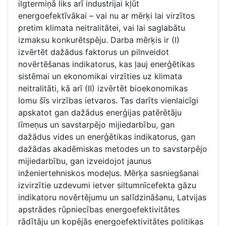
ilgtermiņā liks arī industrijai kļūt
energoefektīvākai – vai nu ar mērķi lai virzītos
pretim klimata neitralitātei, vai lai saglabātu
izmaksu konkurētspēju. Darba mērķis ir (I)
izvērtēt dažādus faktorus un pilnveidot
novērtēšanas indikatorus, kas ļauj enerģētikas
sistēmai un ekonomikai virzīties uz klimata
neitralitāti, kā arī (II) izvērtēt bioekonomikas
lomu šīs virzības ietvaros. Tas darīts vienlaicīgi
apskatot gan dažādus enerģijas patērētāju
līmeņus un savstarpējo mijiedarbību, gan
dažādus vides un enerģētikas indikatorus, gan
dažādas akadēmiskas metodes un to savstarpējo
mijiedarbību, gan izveidojot jaunus
inženiertehniskos modeļus. Mērķa sasniegšanai
izvirzītie uzdevumi ietver siltumnīcefekta gāzu
indikatoru novērtējumu un salīdzināšanu, Latvijas
apstrādes rūpniecības energoefektivitātes
rādītāju un kopējās energoefektivitātes politikas