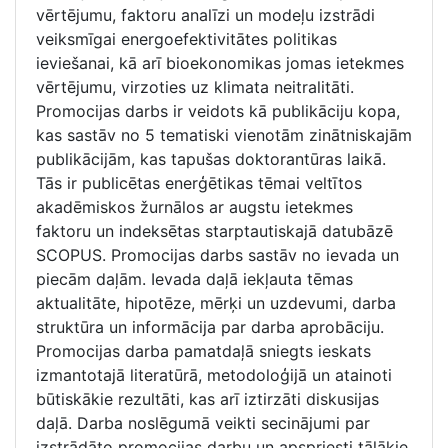
vērtējumu, faktoru analīzi un modeļu izstrādi
veiksmīgai energoefektivitātes politikas
ieviešanai, kā arī bioekonomikas jomas ietekmes
vērtējumu, virzoties uz klimata neitralitāti.
Promocijas darbs ir veidots kā publikāciju kopa,
kas sastāv no 5 tematiski vienotām zinātniskajām
publikācijām, kas tapušas doktorantūras laikā.
Tās ir publicētas enerģētikas tēmai veltītos
akadēmiskos žurnālos ar augstu ietekmes
faktoru un indeksētas starptautiskajā datubāzē
SCOPUS. Promocijas darbs sastāv no ievada un
piecām daļām. Ievada daļā iekļauta tēmas
aktualitāte, hipotēze, mērķi un uzdevumi, darba
struktūra un informācija par darba aprobāciju.
Promocijas darba pamatdaļā sniegts ieskats
izmantotajā literatūrā, metodoloģijā un atainoti
būtiskākie rezultāti, kas arī iztirzāti diskusijas
daļā. Darba noslēgumā veikti secinājumi par
izstrādāto promocijas darbu un apspriesti tālākie