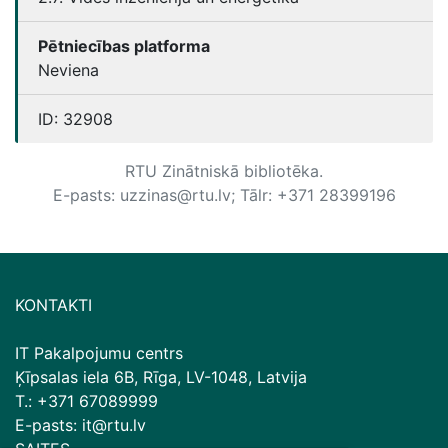
Pētniecības platforma
Neviena
ID:
32908
RTU Zinātniskā bibliotēka.
E-pasts: uzzinas@rtu.lv; Tālr: +371 28399196
KONTAKTI
IT Pakalpojumu centrs
Ķīpsalas iela 6B, Rīga, LV-1048, Latvija
T.: +371 67089999
E-pasts: it@rtu.lv