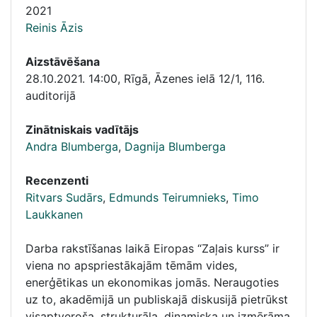
2021
Reinis Āzis
Aizstāvēšana
28.10.2021. 14:00
,
Rīgā, Āzenes ielā 12/1, 116.
auditorijā
Zinātniskais vadītājs
Andra Blumberga
,
Dagnija Blumberga
Recenzenti
Ritvars Sudārs
,
Edmunds Teirumnieks
,
Timo
Laukkanen
Darba rakstīšanas laikā Eiropas “Zaļais kurss” ir
viena no apspriestākajām tēmām vides,
enerģētikas un ekonomikas jomās. Neraugoties
uz to, akadēmijā un publiskajā diskusijā pietrūkst
visaptveroša, strukturāla, dinamiska un izmērāma