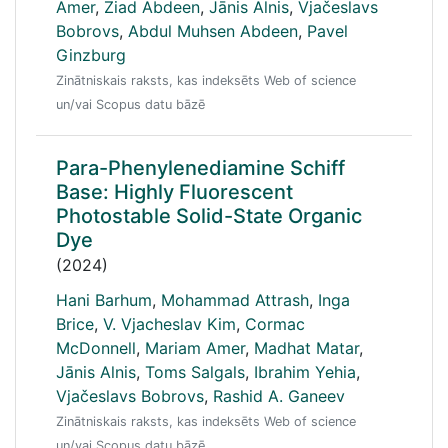
Amer
,
Ziad Abdeen
,
Jānis Alnis
,
Vjačeslavs
Bobrovs
,
Abdul Muhsen Abdeen
,
Pavel
Ginzburg
Zinātniskais raksts, kas indeksēts Web of science
un/vai Scopus datu bāzē
Para-Phenylenediamine Schiff
Base: Highly Fluorescent
Photostable Solid-State Organic
Dye
(2024)
Hani Barhum
,
Mohammad Attrash
,
Inga
Brice
,
V. Vjacheslav Kim
,
Cormac
McDonnell
,
Mariam Amer
,
Madhat Matar
,
Jānis Alnis
,
Toms Salgals
,
Ibrahim Yehia
,
Vjačeslavs Bobrovs
,
Rashid A. Ganeev
Zinātniskais raksts, kas indeksēts Web of science
un/vai Scopus datu bāzē