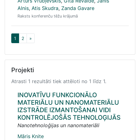
Artūrs Vrubļevskis
,
Gita Rēvalde
,
Jānis
Alnis
,
Atis Skudra
,
Zanda Gavare
Raksts konferenču tēžu krājumā
1
2
»
Projekti
Atrasti 1 rezultāti tiek attēloti no 1 līdz 1.
INOVATĪVU FUNKCIONĀLO
MATERIĀLU UN NANOMATERIĀLU
IZSTRĀDE IZMANTOŠANAI VIDI
KONTROLĒJOŠĀS TEHNOLOĢIJĀS
Nanotehnoloģijas un nanomateriāli
Māris Knite