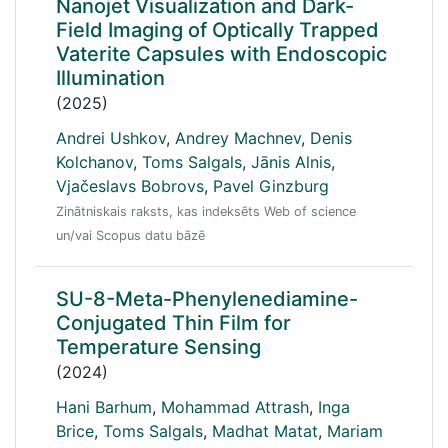
Nanojet Visualization and Dark-
Field Imaging of Optically Trapped
Vaterite Capsules with Endoscopic
Illumination
(2025)
Andrei Ushkov
,
Andrey Machnev
,
Denis
Kolchanov
,
Toms Salgals
,
Jānis Alnis
,
Vjačeslavs Bobrovs
,
Pavel Ginzburg
Zinātniskais raksts, kas indeksēts Web of science
un/vai Scopus datu bāzē
SU-8-Meta-Phenylenediamine-
Conjugated Thin Film for
Temperature Sensing
(2024)
Hani Barhum
,
Mohammad Attrash
,
Inga
Brice
,
Toms Salgals
,
Madhat Matat
,
Mariam