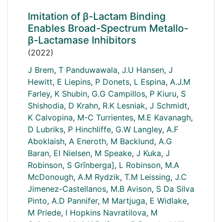
Imitation of β-Lactam Binding
Enables Broad-Spectrum Metallo-
β-Lactamase Inhibitors
(2022)
J Brem
,
T Panduwawala
,
J.U Hansen
,
J
Hewitt
,
E Liepins
,
P Donets
,
L Espina
,
A.J.M
Farley
,
K Shubin
,
G.G Campillos
,
P Kiuru
,
S
Shishodia
,
D Krahn
,
R.K Lesniak
,
J Schmidt
,
K Calvopina
,
M-C Turrientes
,
M.E Kavanagh
,
D Lubriks
,
P Hinchliffe
,
G.W Langley
,
A.F
Aboklaish
,
A Eneroth
,
M Backlund
,
A.G
Baran
,
EI Nielsen
,
M Speake
,
J Kuka
,
J
Robinson
,
S Grīnberga]
,
L Robinson
,
M.A
McDonough
,
A.M Rydzik
,
T.M Leissing
,
J.C
Jimenez-Castellanos
,
M.B Avison
,
S Da Silva
Pinto
,
A.D Pannifer
,
M Martjuga
,
E Widlake
,
M Priede
,
I Hopkins Navratilova
,
M