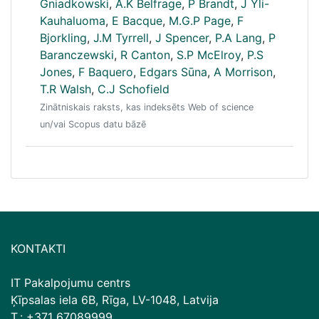
Gniadkowski
,
A.K Belfrage
,
P Brandt
,
J Yli-
Kauhaluoma
,
E Bacque
,
M.G.P Page
,
F
Bjorkling
,
J.M Tyrrell
,
J Spencer
,
P.A Lang
,
P
Baranczewski
,
R Canton
,
S.P McElroy
,
P.S
Jones
,
F Baquero
,
Edgars Sūna
,
A Morrison
,
T.R Walsh
,
C.J Schofield
Zinātniskais raksts, kas indeksēts Web of science
un/vai Scopus datu bāzē
KONTAKTI
IT Pakalpojumu centrs
Ķīpsalas iela 6B, Rīga, LV-1048, Latvija
T.: +371 67089999