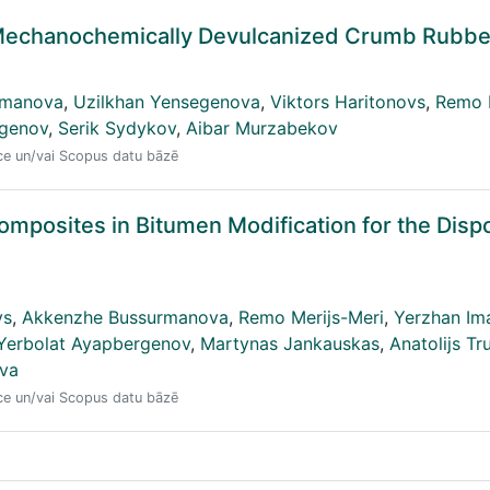
h Mechanochemically Devulcanized Crumb Rubbe
rmanova
,
Uzilkhan Yensegenova
,
Viktors Haritonovs
,
Remo M
rgenov
,
Serik Sydykov
,
Aibar Murzabekov
nce un/vai Scopus datu bāzē
posites in Bitumen Modification for the Dispo
vs
,
Akkenzhe Bussurmanova
,
Remo Merijs-Meri
,
Yerzhan Im
Yerbolat Ayapbergenov
,
Martynas Jankauskas
,
Anatolijs T
va
nce un/vai Scopus datu bāzē