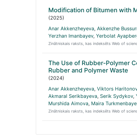
Modification of Bitumen wit
(2025)
Anar Akkenzheyeva
,
Akkenzhe Bussu
Yerzhan Imanbayev
,
Yerbolat Ayapbe
Zinātniskais raksts, kas indeksēts Web of scie
The Use of Rubber-Polymer Com
Rubber and Polymer Waste
(2024)
Anar Akkenzheyeva
,
Viktors Haritono
Akmaral Serikbayeva
,
Serik Sydykov
,
Murshida Aimova
,
Maira Turkmenbaye
Zinātniskais raksts, kas indeksēts Web of scie