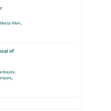
r
erijs-Meri
,
sal of
anbayev
,
rumpels
,