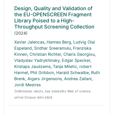
Design, Quality and Validation of
the EU-OPENSCREEN Fragment
Library Poised to a High-
Throughput Screening Collection
(2024)
Xavier Jalencas
,
Hannes Berg
,
Ludvig Olai
Espeland
,
Sridhar Sreeramulu
,
Franziska
Kinnen
,
Christian Richter
,
Charis Georgiou
,
Vladyslav Yadrykhinsky
,
Edgar Specker
,
Kristaps Jaudzems
,
Tanja Miletic
,
robert
Harmel
,
Phil Gribbon
,
Harald Schwalbe
,
Ruth
Brenk
,
Aigars Jirgensons
,
Andrea Zaliani
,
Jordi Mestres
Zinātniskais raksts, kas indeksēts Web of science
un/vai Scopus datu bāzē