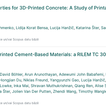
ies for 3D-Printed Concrete: A Study of Printab
ahmenko
,
Lidija Korat Bensa
,
Lucija Hanžič
,
Katarina Šter
,
Sa
nce un/vai Scopus datu bāzē
Printed Cement-Based Materials: a RILEM TC 
David Böhler
,
Arun Arunothayan
,
Adewumi John Babafemi
,
Hongjian Du
,
Niklas Freund
,
Yangyunzhi Gao
,
Lucija Hanžič
,
 Lowke
,
Inka Mai
,
Shravan Muthukrishnan
,
Qiang Ren
,
Alise 
a Šter
,
Jolien Van Der Putten
,
Zhendi Wang
,
Timothy Wangl
nce un/vai Scopus datu bāzē