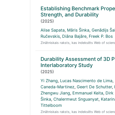
Establishing Benchmark Propert
Strength, and Durability
(2025)
Alise Sapata
,
Māris Šinka
,
Genādijs Š
Ručevskis
,
Diāna Bajāre
,
Freek P. Bos
Zinātniskais raksts, kas indeksēts Web of scie
Durability Assessment of 3D 
Interlaboratory Study
(2025)
Yi Zhang
,
Lucas Nascimento de Lima
,
Caneda-Martinez
,
Geert De Schutter
,
Zhengwu Jiang
,
Emmanuel Keita
,
Dirk
Šinka
,
Chalermwut Snguanyat
,
Katarin
Tittelboom
Zinātniskais raksts, kas indeksēts Web of scie