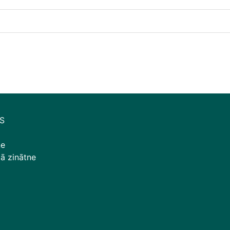
S
ne
tā zinātne