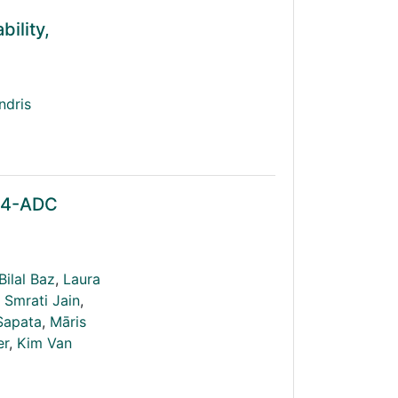
ility,
ndris
304-ADC
Bilal Baz
,
Laura
Smrati Jain
,
Sapata
,
Māris
er
,
Kim Van