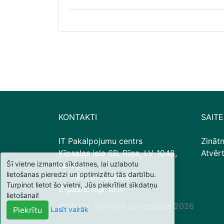
KONTAKTI
SAITE
IT Pakalpojumu centrs
Zināt
Ķīpsalas iela 6B, Rīga, LV-1048,
Atvēr
Šī vietne izmanto sīkdatnes, lai uzlabotu
Latvija
lietošanas pieredzi un optimizētu tās darbību.
T.: +371 67089999
Turpinot lietot šo vietni, Jūs piekrītiet sīkdatņu
E-pasts: it@rtu.lv
lietošanai!
© Rīgas Tehniskā universitāte
2026
Lasīt vairāk
Piekrītu