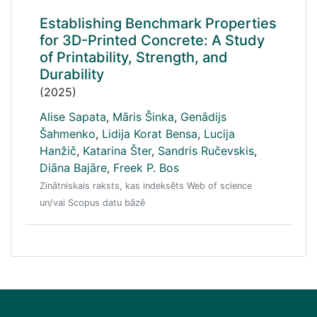
Establishing Benchmark Properties
for 3D-Printed Concrete: A Study
of Printability, Strength, and
Durability
(2025)
Alise Sapata
,
Māris Šinka
,
Genādijs
Šahmenko
,
Lidija Korat Bensa
,
Lucija
Hanžič
,
Katarina Šter
,
Sandris Ručevskis
,
Diāna Bajāre
,
Freek P. Bos
Zinātniskais raksts, kas indeksēts Web of science
un/vai Scopus datu bāzē