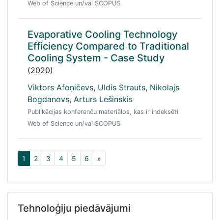
Web of Science un/vai SCOPUS
Evaporative Cooling Technology
Efficiency Compared to Traditional
Cooling System - Case Study
(2020)
Viktors Afoņičevs
,
Uldis Strauts
,
Nikolajs
Bogdanovs
,
Arturs Lešinskis
Publikācijas konferenču materiālos, kas ir indeksēti
Web of Science un/vai SCOPUS
1
2
3
4
5
6
»
Tehnoloģiju piedāvājumi