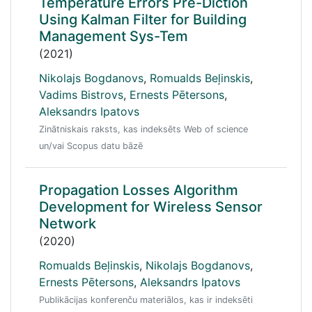
Temperature Errors Pre-Diction
Using Kalman Filter for Building
Management Sys-Tem
(2021)
Nikolajs Bogdanovs
,
Romualds Beļinskis
,
Vadims Bistrovs
,
Ernests Pētersons
,
Aleksandrs Ipatovs
Zinātniskais raksts, kas indeksēts Web of science
un/vai Scopus datu bāzē
Propagation Losses Algorithm
Development for Wireless Sensor
Network
(2020)
Romualds Beļinskis
,
Nikolajs Bogdanovs
,
Ernests Pētersons
,
Aleksandrs Ipatovs
Publikācijas konferenču materiālos, kas ir indeksēti