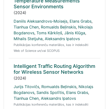
Temperature Measurements
Sensor Environments
(2024)
Daniils Aleksandrovs-Moisejs
,
Elans Grabs
,
Tianhua Chen
,
Romualds Beļinskis
,
Nikolajs
Bogdanovs
,
Toms Kārkliņš
,
Jānis Klūga
,
Mihails Stetjuha
,
Aleksandrs Ipatovs
Publikācijas konferenču materiālos, kas ir indeksēti
Web of Science un/vai SCOPUS
Intelligent Traffic Routing Algorithm
for Wireless Sensor Networks
(2024)
Jurijs Titovičs
,
Romualds Beļinskis
,
Nikolajs
Bogdanovs
,
Sandis Spolītis
,
Elans Grabs
,
Tianhua Chen
,
Aleksandrs Ipatovs
Publikācijas konferenču materiālos, kas ir indeksēti