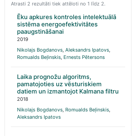
Atrasti 2 rezultāti tiek attēloti no 1 līdz 2.
Ēku apkures kontroles intelektuālā
sistēma energoefektivitātes
paaugstināšanai
2019
Nikolajs Bogdanovs
,
Aleksandrs Ipatovs
,
Romualds Beļinskis
,
Ernests Pētersons
Laika prognožu algoritms,
pamatojoties uz vēsturiskiem
datiem un izmantojot Kalmana filtru
2018
Nikolajs Bogdanovs
,
Romualds Beļinskis
,
Aleksandrs Ipatovs