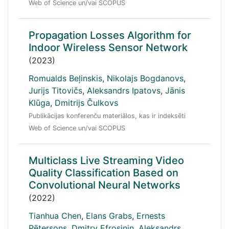
Web of Science un/vai SCOPUS
Propagation Losses Algorithm for
Indoor Wireless Sensor Network
(2023)
Romualds Beļinskis
,
Nikolajs Bogdanovs
,
Jurijs Titovičs
,
Aleksandrs Ipatovs
,
Jānis
Klūga
,
Dmitrijs Čulkovs
Publikācijas konferenču materiālos, kas ir indeksēti
Web of Science un/vai SCOPUS
Multiclass Live Streaming Video
Quality Classification Based on
Convolutional Neural Networks
(2022)
Tianhua Chen
,
Elans Grabs
,
Ernests
Pētersons
,
Dmitry Efrosinin
,
Aleksandrs