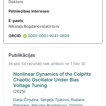
Doktors
Pētniecības intereses
:
E-pasts
:
Nikolajs.Bogdanovs(at)rtu.lv
ORCID
:
0000-0001-9041-0609
Publikācijas
Atrasti 54 rezultāti tiek attēloti no 1 līdz 10.
Nonlinear Dynamics of the Colpitts
Chaotic Oscillator Under Bias
Voltage Tuning
(2025)
Darja Čirjuļina
,
Sergejs Tjukovs
,
Ruslans
Babajans
,
Nikolajs Bogdanovs
,
Dmitrijs