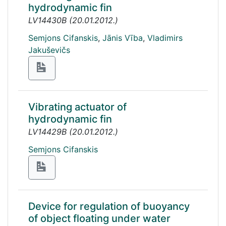
hydrodynamic fin
LV14430B
(
20.01.2012.
)
Semjons Cifanskis
,
Jānis Vība
,
Vladimirs
Jakuševičs
Vibrating actuator of
hydrodynamic fin
LV14429B
(
20.01.2012.
)
Semjons Cifanskis
Device for regulation of buoyancy
of object floating under water