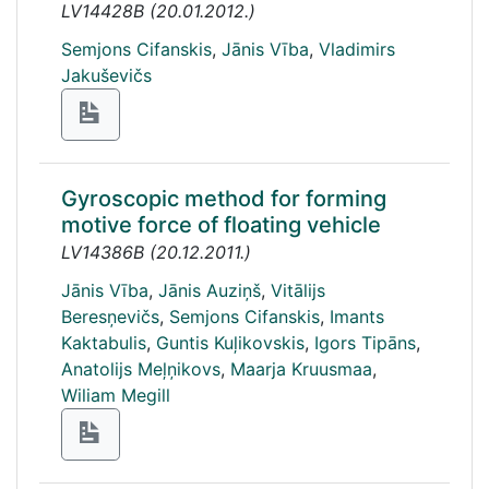
LV14428B
(
20.01.2012.
)
Semjons Cifanskis
,
Jānis Vība
,
Vladimirs
Jakuševičs
Gyroscopic method for forming
motive force of floating vehicle
LV14386B
(
20.12.2011.
)
Jānis Vība
,
Jānis Auziņš
,
Vitālijs
Beresņevičs
,
Semjons Cifanskis
,
Imants
Kaktabulis
,
Guntis Kuļikovskis
,
Igors Tipāns
,
Anatolijs Meļņikovs
,
Maarja Kruusmaa
,
Wiliam Megill