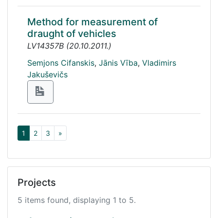
Method for measurement of
draught of vehicles
LV14357B
(
20.10.2011.
)
Semjons Cifanskis
,
Jānis Vība
,
Vladimirs
Jakuševičs
1
2
3
»
Projects
5 items found, displaying 1 to 5.