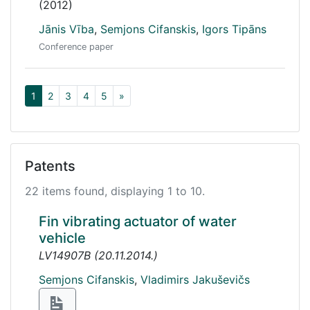
(2012)
Jānis Vība
,
Semjons Cifanskis
,
Igors Tipāns
Conference paper
1
2
3
4
5
»
Patents
22 items found, displaying 1 to 10.
Fin vibrating actuator of water
vehicle
LV14907B
(
20.11.2014.
)
Semjons Cifanskis
,
Vladimirs Jakuševičs