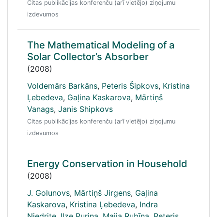
Citas publikācijas konferenču (arī vietējo) ziņojumu
izdevumos
The Mathematical Modeling of a
Solar Collector’s Absorber
(2008)
Voldemārs Barkāns
,
Peteris Šipkovs
,
Kristina
Ļebedeva
,
Gaļina Kaskarova
,
Mārtiņš
Vanags
,
Janis Shipkovs
Citas publikācijas konferenču (arī vietējo) ziņojumu
izdevumos
Energy Conservation in Household
(2008)
J. Golunovs
,
Mārtiņš Jirgens
,
Gaļina
Kaskarova
,
Kristina Ļebedeva
,
Indra
Niedrite
,
Ilze Puriņa
,
Maija Rubīna
,
Peteris