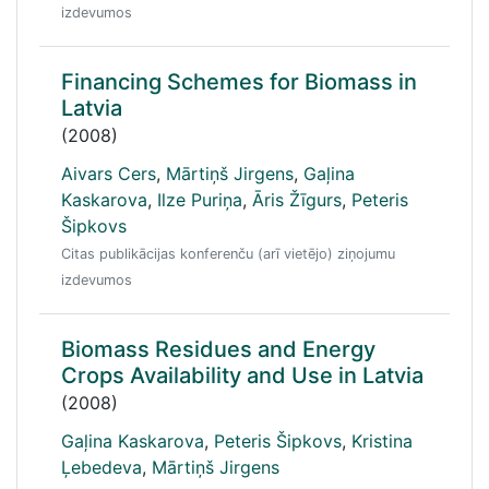
izdevumos
Financing Schemes for Biomass in
Latvia
(2008)
Aivars Cers
,
Mārtiņš Jirgens
,
Gaļina
Kaskarova
,
Ilze Puriņa
,
Āris Žīgurs
,
Peteris
Šipkovs
Citas publikācijas konferenču (arī vietējo) ziņojumu
izdevumos
Biomass Residues and Energy
Crops Availability and Use in Latvia
(2008)
Gaļina Kaskarova
,
Peteris Šipkovs
,
Kristina
Ļebedeva
,
Mārtiņš Jirgens