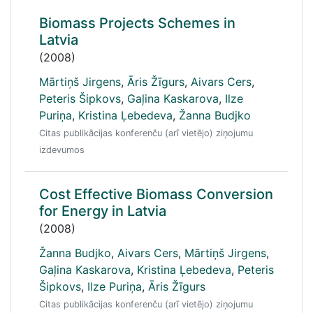
Biomass Projects Schemes in
Latvia
(2008)
Mārtiņš Jirgens
,
Āris Žīgurs
,
Aivars Cers
,
Peteris Šipkovs
,
Gaļina Kaskarova
,
Ilze
Puriņa
,
Kristina Ļebedeva
,
Žanna Budjko
Citas publikācijas konferenču (arī vietējo) ziņojumu
izdevumos
Cost Effective Biomass Conversion
for Energy in Latvia
(2008)
Žanna Budjko
,
Aivars Cers
,
Mārtiņš Jirgens
,
Gaļina Kaskarova
,
Kristina Ļebedeva
,
Peteris
Šipkovs
,
Ilze Puriņa
,
Āris Žīgurs
Citas publikācijas konferenču (arī vietējo) ziņojumu