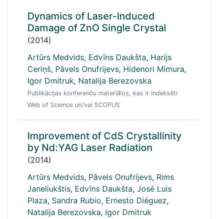
Dynamics of Laser-Induced
Damage of ZnO Single Crystal
(2014)
Artūrs Medvids
,
Edvīns Daukšta
,
Harijs
Ceriņš
,
Pāvels Onufrijevs
,
Hidenori Mimura
,
Igor Dmitruk
,
Natalija Berezovska
Publikācijas konferenču materiālos, kas ir indeksēti
Web of Science un/vai SCOPUS
Improvement of CdS Crystallinity
by Nd:YAG Laser Radiation
(2014)
Artūrs Medvids
,
Pāvels Onufrijevs
,
Rims
Janeliukštis
,
Edvīns Daukšta
,
José Luis
Plaza
,
Sandra Rubio
,
Ernesto Diéguez
,
Natalija Berezovska
,
Igor Dmitruk