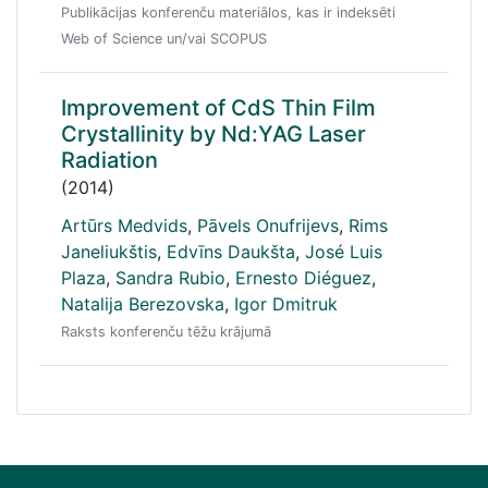
Publikācijas konferenču materiālos, kas ir indeksēti
Web of Science un/vai SCOPUS
Improvement of CdS Thin Film
Crystallinity by Nd:YAG Laser
Radiation
(2014)
Artūrs Medvids
,
Pāvels Onufrijevs
,
Rims
Janeliukštis
,
Edvīns Daukšta
,
José Luis
Plaza
,
Sandra Rubio
,
Ernesto Diéguez
,
Natalija Berezovska
,
Igor Dmitruk
Raksts konferenču tēžu krājumā