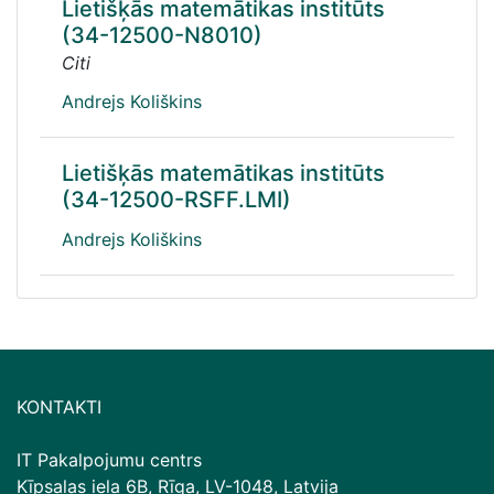
Lietišķās matemātikas institūts
(34-12500-N8010)
Citi
Andrejs Koliškins
Lietišķās matemātikas institūts
(34-12500-RSFF.LMI)
Andrejs Koliškins
KONTAKTI
IT Pakalpojumu centrs
Ķīpsalas iela 6B, Rīga, LV-1048, Latvija