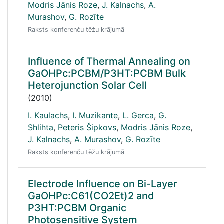
Modris Jānis Roze
,
J. Kalnachs
,
A.
Murashov
,
G. Rozīte
Raksts konferenču tēžu krājumā
Influence of Thermal Annealing on
GaOHPc:PCBM/P3HT:PCBM Bulk
Heterojunction Solar Cell
(2010)
I. Kaulachs
,
I. Muzikante
,
L. Gerca
,
G.
Shlihta
,
Peteris Šipkovs
,
Modris Jānis Roze
,
J. Kalnachs
,
A. Murashov
,
G. Rozīte
Raksts konferenču tēžu krājumā
Electrode Influence on Bi-Layer
GaOHPc:C61(CO2Et)2 and
P3HT:PCBM Organic
Photosensitive System