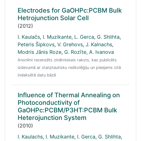
Electrodes for GaOHPc:PCBM Bulk
Hetrojunction Solar Cell
(2012)
I. Kaulačs
,
I. Muzikante
,
L. Gerca
,
G. Shlihta
,
Peteris Šipkovs
,
V. Grehovs
,
J. Kalnachs
,
Modris Jānis Roze
,
G. Rozīte
,
A. Ivanova
Anonīmi recenzēts zinātniskais raksts, kas publicēts
izdevumā ar starptautisku redkolēģiju un pieejams citā
indeksētā datu bāzē
Influence of Thermal Annealing on
Photoconductivity of
GaOHPc:PCBM/P3HT:PCBM Bulk
Heterojunction System
(2010)
I. Kaulachs
,
I. Muzikante
,
I. Gerca
,
G. Shlihta
,