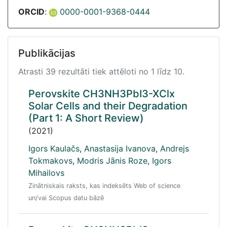
ORCID
:
0000-0001-9368-0444
Publikācijas
Atrasti 39 rezultāti tiek attēloti no 1 līdz 10.
Perovskite CH3NH3PbI3-XClx
Solar Cells and their Degradation
(Part 1: A Short Review)
(2021)
Igors Kaulačs
,
Anastasija Ivanova
,
Andrejs
Tokmakovs
,
Modris Jānis Roze
,
Igors
Mihailovs
Zinātniskais raksts, kas indeksēts Web of science
un/vai Scopus datu bāzē