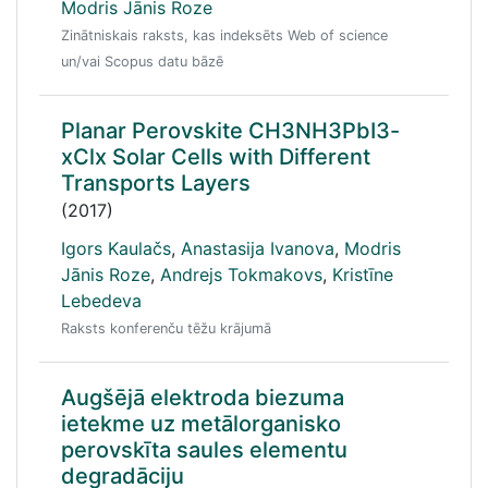
Modris Jānis Roze
Zinātniskais raksts, kas indeksēts Web of science
un/vai Scopus datu bāzē
Planar Perovskite CH3NH3PbI3-
xClx Solar Cells with Different
Transports Layers
(2017)
Igors Kaulačs
,
Anastasija Ivanova
,
Modris
Jānis Roze
,
Andrejs Tokmakovs
,
Kristīne
Lebedeva
Raksts konferenču tēžu krājumā
Augšējā elektroda biezuma
ietekme uz metālorganisko
perovskīta saules elementu
degradāciju