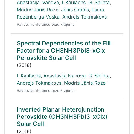
Anastasija Ivanova
,
I. Kaulachs
,
G. Shlihta
,
Modris Jānis Roze
,
Jānis Grabis
,
Laura
Rozenberga-Voska
,
Andrejs Tokmakovs
Raksts konferenču tēžu krājumā
Spectral Dependencies of the Fill
Factor for a CH3NH3PbI3-xClx
Perovskite Solar Cell
(2016)
I. Kaulachs
,
Anastasija Ivanova
,
G. Shlihta
,
Andrejs Tokmakovs
,
Modris Jānis Roze
Raksts konferenču tēžu krājumā
Inverted Planar Heterojunction
Perovskite (CH3NH3PbI3-xClx)
Solar Cell
(2016)