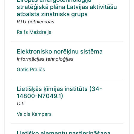
stratēģiskā plāna Latvijas aktivitāšu
atbalsta zinātniskā grupa
RTU pētniecības
Ralfs Meždreijs
Elektronisko norēķinu sistēma
Informācijas tehnoloģijas
Gatis Praličs
Lietišķās ķīmijas institūts (34-
14800-N7049.1)
Citi
Valdis Kampars
Lietišķo elementu pastiprināšana