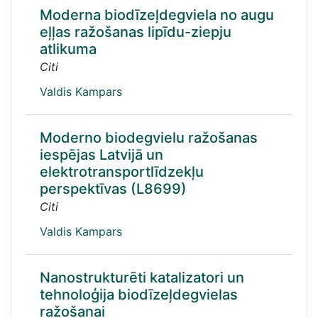
Moderna biodīzeļdegviela no augu
eļļas ražošanas lipīdu-ziepju
atlikuma
Citi
Valdis Kampars
Moderno biodegvielu ražošanas
iespējas Latvijā un
elektrotransportlīdzekļu
perspektīvas (L8699)
Citi
Valdis Kampars
Nanostrukturēti katalizatori un
tehnoloģija biodīzeļdegvielas
ražošanai