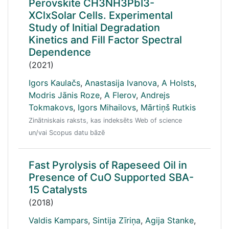
Perovskite CH3NH3PbI3-
XClxSolar Cells. Experimental
Study of Initial Degradation
Kinetics and Fill Factor Spectral
Dependence
(2021)
Igors Kaulačs
,
Anastasija Ivanova
,
A Holsts
,
Modris Jānis Roze
,
A Flerov
,
Andrejs
Tokmakovs
,
Igors Mihailovs
,
Mārtiņš Rutkis
Zinātniskais raksts, kas indeksēts Web of science
un/vai Scopus datu bāzē
Fast Pyrolysis of Rapeseed Oil in
Presence of CuO Supported SBA-
15 Catalysts
(2018)
Valdis Kampars
,
Sintija Zīriņa
,
Agija Stanke
,