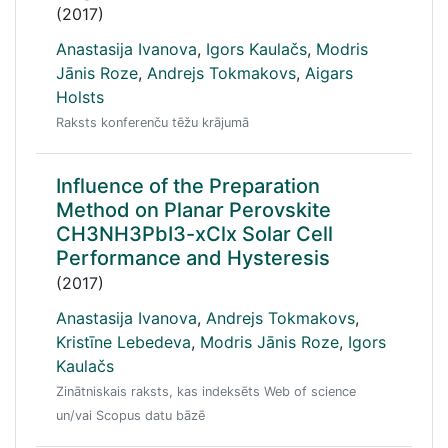
(2017)
Anastasija Ivanova
,
Igors Kaulačs
,
Modris
Jānis Roze
,
Andrejs Tokmakovs
,
Aigars
Holsts
Raksts konferenču tēžu krājumā
Influence of the Preparation
Method on Planar Perovskite
CH3NH3PbI3-xClx Solar Cell
Performance and Hysteresis
(2017)
Anastasija Ivanova
,
Andrejs Tokmakovs
,
Kristīne Lebedeva
,
Modris Jānis Roze
,
Igors
Kaulačs
Zinātniskais raksts, kas indeksēts Web of science
un/vai Scopus datu bāzē