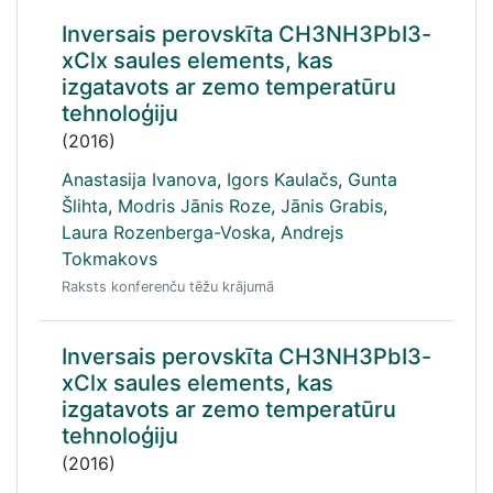
Inversais perovskīta CH3NH3PbI3-
xClx saules elements, kas
izgatavots ar zemo temperatūru
tehnoloģiju
(2016)
Anastasija Ivanova
,
Igors Kaulačs
,
Gunta
Šlihta
,
Modris Jānis Roze
,
Jānis Grabis
,
Laura Rozenberga-Voska
,
Andrejs
Tokmakovs
Raksts konferenču tēžu krājumā
Inversais perovskīta CH3NH3PbI3-
xClx saules elements, kas
izgatavots ar zemo temperatūru
tehnoloģiju
(2016)