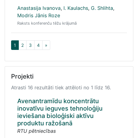
Anastasija Ivanova
,
I. Kaulachs
,
G. Shlihta
,
Modris Jānis Roze
Raksts konferenču tēžu krājumā
1
2
3
4
»
Projekti
Atrasti 16 rezultāti tiek attēloti no 1 līdz 16.
Avenantramīdu koncentrātu
inovatīvu ieguves tehnoloģiju
ieviešana bioloģiski aktīvu
produktu ražošanā
RTU pētniecības