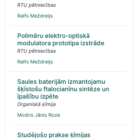
RTU pētniecības
Ralfs Meždreijs
Polimēru elektro-optiskā
modulatora prototipa izstrāde
RTU pētniecības
Ralfs Meždreijs
Saules baterijām izmantojamu
šķīstošu ftalocianīnu sintēze un
īpašību izpēte
Organiskā ķīmija
Modris Jānis Roze
Studējošo prakse ķīmijas