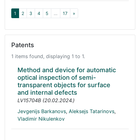
1
2
3
4
5
...
17
»
Patents
1 items found, displaying 1 to 1.
Method and device for automatic
optical inspection of semi-
transparent objects for surface
and internal defects
LV15704B
(
20.02.2024.
)
Jevgenijs Barkanovs
,
Aleksejs Tatarinovs
,
Vladimir Nikulenkov