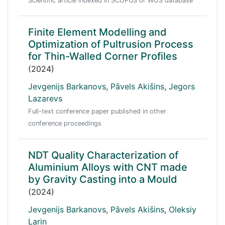
Scientific article indexed in SCOPUS or WOS database
Finite Element Modelling and
Optimization of Pultrusion Process
for Thin-Walled Corner Profiles
(2024)
Jevgenijs Barkanovs
,
Pāvels Akišins
,
Jegors
Lazarevs
Full-text conference paper published in other
conference proceedings
NDT Quality Characterization of
Aluminium Alloys with CNT made
by Gravity Casting into a Mould
(2024)
Jevgenijs Barkanovs
,
Pāvels Akišins
,
Oleksiy
Larin