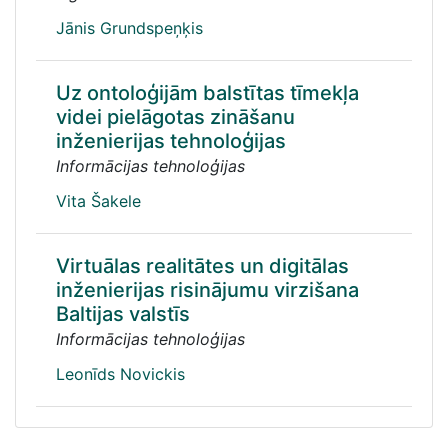
Jānis Grundspeņķis
Uz ontoloģijām balstītas tīmekļa
videi pielāgotas zināšanu
inženierijas tehnoloģijas
Informācijas tehnoloģijas
Vita Šakele
Virtuālas realitātes un digitālas
inženierijas risinājumu virzišana
Baltijas valstīs
Informācijas tehnoloģijas
Leonīds Novickis