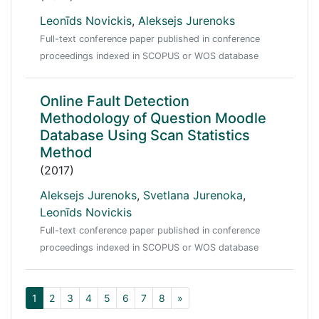
Leonīds Novickis
,
Aleksejs Jurenoks
Full-text conference paper published in conference
proceedings indexed in SCOPUS or WOS database
Online Fault Detection
Methodology of Question Moodle
Database Using Scan Statistics
Method
(2017)
Aleksejs Jurenoks
,
Svetlana Jurenoka
,
Leonīds Novickis
Full-text conference paper published in conference
proceedings indexed in SCOPUS or WOS database
1
2
3
4
5
6
7
8
»