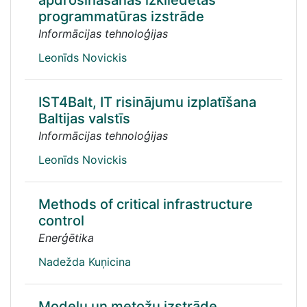
apdrošināšanas izkliedētas
programmatūras izstrāde
Informācijas tehnoloģijas
Leonīds Novickis
IST4Balt, IT risinājumu izplatīšana
Baltijas valstīs
Informācijas tehnoloģijas
Leonīds Novickis
Methods of critical infrastructure
control
Enerģētika
Nadežda Kuņicina
Modeļu un metožu izstrāde