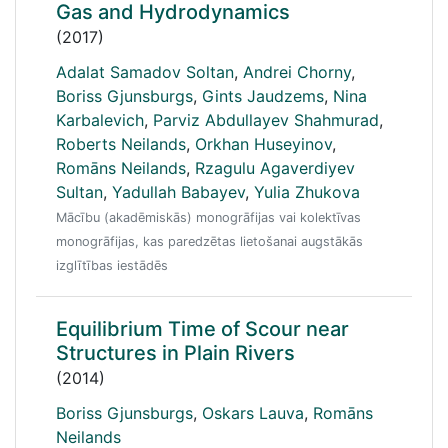
Gas and Hydrodynamics
(2017)
Adalat Samadov Soltan
,
Andrei Chorny
,
Boriss Gjunsburgs
,
Gints Jaudzems
,
Nina
Karbalevich
,
Parviz Abdullayev Shahmurad
,
Roberts Neilands
,
Orkhan Huseyinov
,
Romāns Neilands
,
Rzagulu Agaverdiyev
Sultan
,
Yadullah Babayev
,
Yulia Zhukova
Mācību (akadēmiskās) monogrāfijas vai kolektīvas
monogrāfijas, kas paredzētas lietošanai augstākās
izglītības iestādēs
Equilibrium Time of Scour near
Structures in Plain Rivers
(2014)
Boriss Gjunsburgs
,
Oskars Lauva
,
Romāns
Neilands