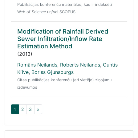
Publikācijas konferenču materiālos, kas ir indeksēti
Web of Science un/vai SCOPUS
Modification of Rainfall Derived
Sewer Infiltration/Inflow Rate
Estimation Method
(2013)
Romāns Neilands
,
Roberts Neilands
,
Guntis
Klīve
,
Boriss Gjunsburgs
Citas publikācijas konferenču (arī vietējo) ziņojumu
izdevumos
1
2
3
»