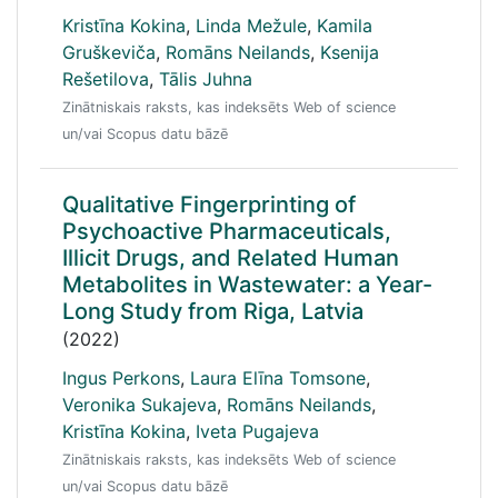
Kristīna Kokina
,
Linda Mežule
,
Kamila
Gruškeviča
,
Romāns Neilands
,
Ksenija
Rešetilova
,
Tālis Juhna
Zinātniskais raksts, kas indeksēts Web of science
un/vai Scopus datu bāzē
Qualitative Fingerprinting of
Psychoactive Pharmaceuticals,
Illicit Drugs, and Related Human
Metabolites in Wastewater: a Year-
Long Study from Riga, Latvia
(2022)
Ingus Perkons
,
Laura Elīna Tomsone
,
Veronika Sukajeva
,
Romāns Neilands
,
Kristīna Kokina
,
Iveta Pugajeva
Zinātniskais raksts, kas indeksēts Web of science
un/vai Scopus datu bāzē