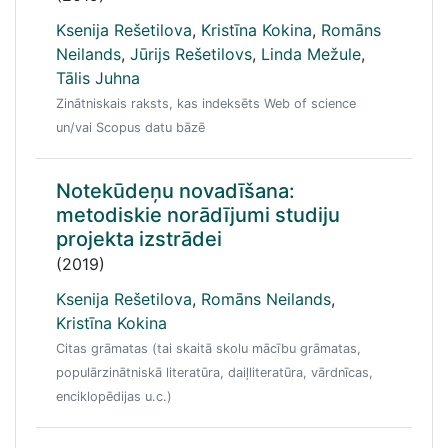
Ksenija Rešetilova
,
Kristīna Kokina
,
Romāns
Neilands
,
Jūrijs Rešetilovs
,
Linda Mežule
,
Tālis Juhna
Zinātniskais raksts, kas indeksēts Web of science
un/vai Scopus datu bāzē
Notekūdeņu novadīšana:
metodiskie norādījumi studiju
projekta izstrādei
(2019)
Ksenija Rešetilova
,
Romāns Neilands
,
Kristīna Kokina
Citas grāmatas (tai skaitā skolu mācību grāmatas,
populārzinātniskā literatūra, daiļliteratūra, vārdnīcas,
enciklopēdijas u.c.)