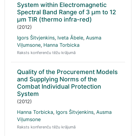
System within Electromagnetic
Spectral Band Range of 3 μm to 12
μm TIR (thermo infra-red)
(2012)
Igors Šitvjenkins
,
Iveta Ābele
,
Ausma
Viļumsone
,
Hanna Torbicka
Raksts konferenču tēžu krājumā
Quality of the Procurement Models
and Supplying Norms of the
Combat Individual Protection
System
(2012)
Hanna Torbicka
,
Igors Šitvjenkins
,
Ausma
Viļumsone
Raksts konferenču tēžu krājumā