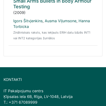
Small Arms Bullets in Body Armour
Testing
(2009)
Igors Šitvjenkins
,
Ausma Viļumsone
,
Hanna
Torbicka
Zinātniskais raksts, kas iekļauts ERIH datu bāzēs INT1
vai INT2 kategorijas žurnālos
KONTAKTI
IT Pakalpojumu centrs
Ķīpsalas iela 6B, Rīga, LV-1048, Latvija
T.: +371 67089999