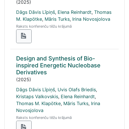
(2025)
Dāgs Dāvis Līpiņš
,
Elena Reinhardt
,
Thomas
M. Klapötke
,
Māris Turks
,
Irina Novosjolova
Raksts konferenču tēžu krājumā
Design and Synthesis of Bio-
inspired Energetic Nucleobase
Derivatives
(2025)
Dāgs Dāvis Līpiņš
,
Uvis Olafs Briedis
,
Kristaps Valkovskis
,
Elena Reinhardt
,
Thomas M. Klapötke
,
Māris Turks
,
Irina
Novosjolova
Raksts konferenču tēžu krājumā