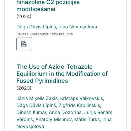
hinazolīna C2 pozīcijas
modificēšanai
(2024)
Dāgs Dāvis Līpiņš
,
Irina Novosjolova
Raksts konferenču tēžu krājumā
The Use of Azide-Tetrazole
Equilibrium in the Modification of
Fused Pyrimidines
(2023)
Jānis Miķelis Zaķis
,
Kristaps Valkovskis
,
Dāgs Dāvis Līpiņš
,
Zigfrīds Kapilinskis
,
Dinesh Kumar
,
Anna Dozorina
,
Jurijs Renārs
Vērdiņš
,
Anatoly Mishnev
,
Māris Turks
,
Irina
Novosjolova