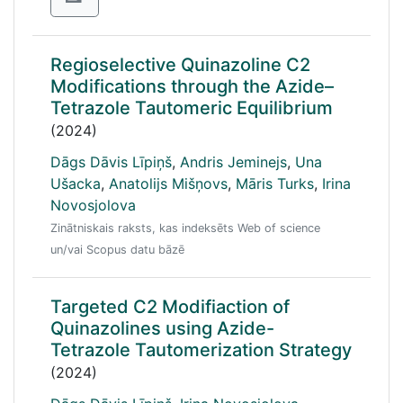
Regioselective Quinazoline C2
Modifications through the Azide–
Tetrazole Tautomeric Equilibrium
(2024)
Dāgs Dāvis Līpiņš
,
Andris Jeminejs
,
Una
Ušacka
,
Anatolijs Mišņovs
,
Māris Turks
,
Irina
Novosjolova
Zinātniskais raksts, kas indeksēts Web of science
un/vai Scopus datu bāzē
Targeted C2 Modifiaction of
Quinazolines using Azide-
Tetrazole Tautomerization Strategy
(2024)