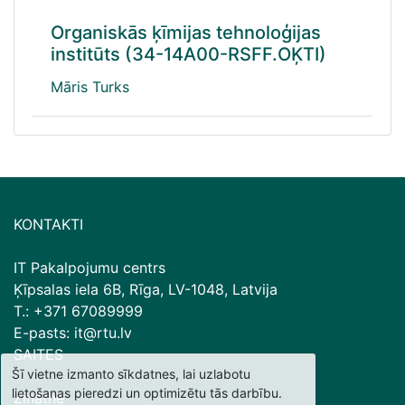
Organiskās ķīmijas tehnoloģijas
institūts (34-14A00-RSFF.OĶTI)
Māris Turks
KONTAKTI
IT Pakalpojumu centrs
Ķīpsalas iela 6B, Rīga, LV-1048, Latvija
T.: +371 67089999
E-pasts: it@rtu.lv
SAITES
Šī vietne izmanto sīkdatnes, lai uzlabotu
lietošanas pieredzi un optimizētu tās darbību.
Zinātne