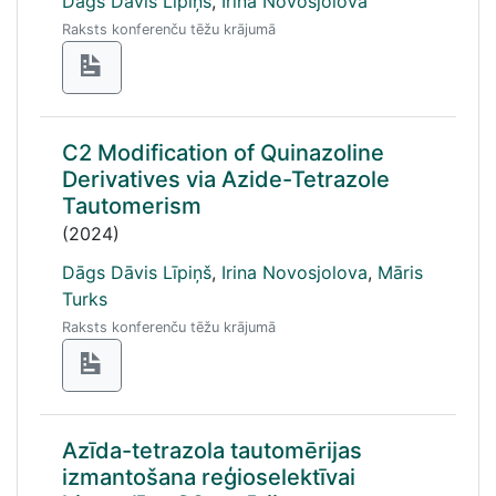
Dāgs Dāvis Līpiņš
,
Irina Novosjolova
Raksts konferenču tēžu krājumā
C2 Modification of Quinazoline
Derivatives via Azide-Tetrazole
Tautomerism
(2024)
Dāgs Dāvis Līpiņš
,
Irina Novosjolova
,
Māris
Turks
Raksts konferenču tēžu krājumā
Azīda-tetrazola tautomērijas
izmantošana reģioselektīvai