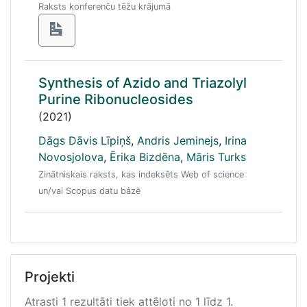
Raksts konferenču tēžu krājumā
Synthesis of Azido and Triazolyl
Purine Ribonucleosides
(2021)
Dāgs Dāvis Līpiņš
,
Andris Jeminejs
,
Irina
Novosjolova
,
Ērika Bizdēna
,
Māris Turks
Zinātniskais raksts, kas indeksēts Web of science
un/vai Scopus datu bāzē
Projekti
Atrasti 1 rezultāti tiek attēloti no 1 līdz 1.