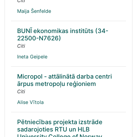
Citi
Maija Šenfelde
BUNĪ ekonomikas institūts (34-
22500-N7626)
Citi
Ineta Geipele
Micropol - attālinātā darba centri
ārpus metropoļu reģioniem
Citi
Alise Vītola
Pētniecības projekta izstrāde
sadarojoties RTU un HLB
University College of Norway