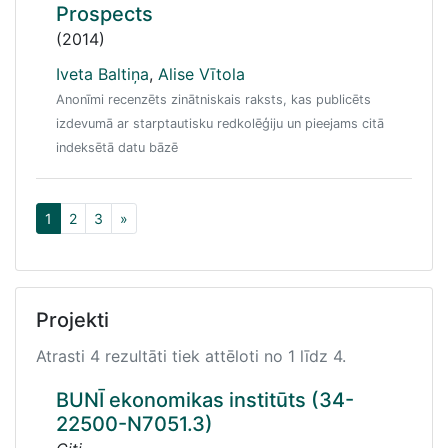
Prospects
(2014)
Iveta Baltiņa
,
Alise Vītola
Anonīmi recenzēts zinātniskais raksts, kas publicēts
izdevumā ar starptautisku redkolēģiju un pieejams citā
indeksētā datu bāzē
1
2
3
»
Projekti
Atrasti 4 rezultāti tiek attēloti no 1 līdz 4.
BUNĪ ekonomikas institūts (34-
22500-N7051.3)