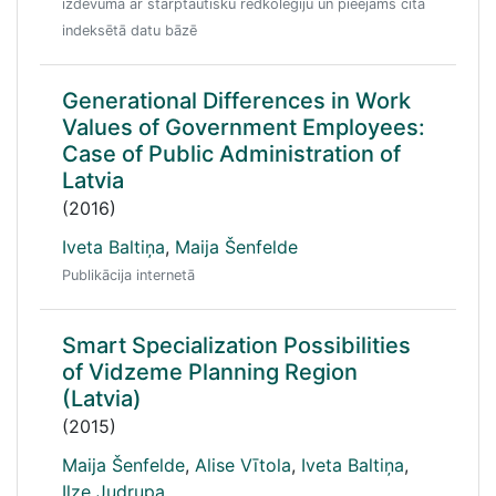
izdevumā ar starptautisku redkolēģiju un pieejams citā
indeksētā datu bāzē
Generational Differences in Work
Values of Government Employees:
Case of Public Administration of
Latvia
(2016)
Iveta Baltiņa
,
Maija Šenfelde
Publikācija internetā
Smart Specialization Possibilities
of Vidzeme Planning Region
(Latvia)
(2015)
Maija Šenfelde
,
Alise Vītola
,
Iveta Baltiņa
,
Ilze Judrupa