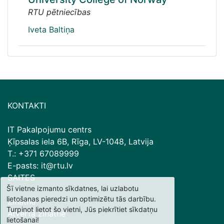
RTU pētniecības
Iveta Baltiņa
KONTAKTI
IT Pakalpojumu centrs
Ķīpsalas iela 6B, Rīga, LV-1048, Latvija
T.: +371 67089999
E-pasts: it@rtu.lv
SAITES
Šī vietne izmanto sīkdatnes, lai uzlabotu
lietošanas pieredzi un optimizētu tās darbību.
Zinātne
Turpinot lietot šo vietni, Jūs piekrītiet sīkdatņu
Atvērtā zinātne
lietošanai!