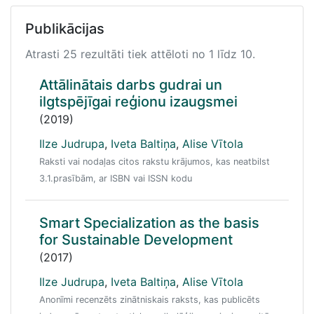
Publikācijas
Atrasti 25 rezultāti tiek attēloti no 1 līdz 10.
Attālinātais darbs gudrai un
ilgtspējīgai reģionu izaugsmei
(2019)
Ilze Judrupa
,
Iveta Baltiņa
,
Alise Vītola
Raksti vai nodaļas citos rakstu krājumos, kas neatbilst
3.1.prasībām, ar ISBN vai ISSN kodu
Smart Specialization as the basis
for Sustainable Development
(2017)
Ilze Judrupa
,
Iveta Baltiņa
,
Alise Vītola
Anonīmi recenzēts zinātniskais raksts, kas publicēts