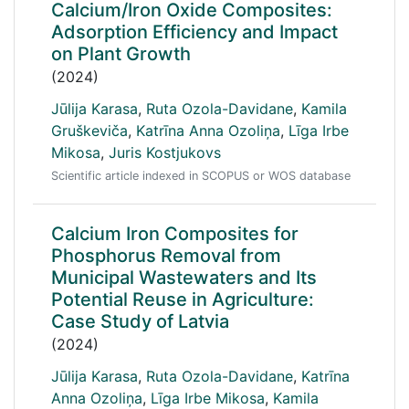
Calcium/Iron Oxide Composites:
Adsorption Efficiency and Impact
on Plant Growth
(2024)
Jūlija Karasa
,
Ruta Ozola-Davidane
,
Kamila
Gruškeviča
,
Katrīna Anna Ozoliņa
,
Līga Irbe
Mikosa
,
Juris Kostjukovs
Scientific article indexed in SCOPUS or WOS database
Calcium Iron Composites for
Phosphorus Removal from
Municipal Wastewaters and Its
Potential Reuse in Agriculture:
Case Study of Latvia
(2024)
Jūlija Karasa
,
Ruta Ozola-Davidane
,
Katrīna
Anna Ozoliņa
,
Līga Irbe Mikosa
,
Kamila