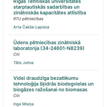
Rīgas Tehniskās universitātes
starptautiskās sadarbības un
zinātniskās kapacitātes attīstība
RTU pētniecības
Arta Čakša-Lapsiņa
Ūdens pētniecības zinātniskā
laboratorija (34-24601-N8239)
Citi
Tālis Juhna
Videi draudzīga bezatlikumu
tehnoloģija šķidrās biodegvielas un
biogāzes ražošanai no biomasas
Citi
Inga Misiņa