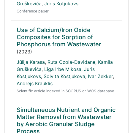
Gruškeviča
,
Juris Kotjukovs
Conference paper
Use of Calcium/Iron Oxide
Composites for Sorption of
Phosphorus from Wastewater
(2023)
Jūlija Karasa
,
Ruta Ozola-Davidane
,
Kamila
Gruškeviča
,
Līga Irbe Mikosa
,
Juris
Kostjukovs
,
Solvita Kostjukova
,
Ivar Zekker
,
Andrejs Krauklis
Scientific article indexed in SCOPUS or WOS database
Simultaneous Nutrient and Organic
Matter Removal from Wastewater
by Aerobic Granular Sludge
Process