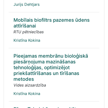
Jurijs Dehtjars
Mobīlais biofiltrs pazemes ūdens
attīrīšanai
RTU pētniecības
Kristīna Kokina
Pieejamas membrānu bioloģiskā
piesārņojuma mazināšanas
tehnoloģijas, optimizējot
priekšattīrīšanas un tīrīšanas
metodes
Vides aizsardzība
Kristīna Kokina