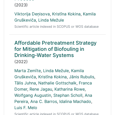
(2023)
Viktorija Deņisova
,
Kristīna Kokina
,
Kamila
Gruškeviča
,
Linda Mežule
Scientific article indexed in SCOPUS or WOS database
Affordable Pretreatment Strategy
for Mitigation of Biofouling in
Drinking-Water Systems
(2022)
Marta Zemīte
,
Linda Mežule
,
Kamila
Gruškeviča
,
Kristīna Kokina
,
Jānis Rubulis
,
Tālis Juhna
,
Nathalie Gottschalk
,
Franca
Domer
,
Rene Jagau
,
Katharina Rowe
,
Wolfgang Augustin
,
Stephan Scholl
,
Ana
Pereira
,
Ana C. Barros
,
Idalina Machado
,
Luis F. Melo
Scientific article indexed in SCOPUS or WOS database