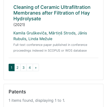
Cleaning of Ceramic Ultrafiltration
Membranes after Filtration of Hay
Hydrolysate
(2021)
Kamila Gruškeviča
,
Mārtiņš Strods
,
Jānis
Rubulis
,
Linda Mežule
Full-text conference paper published in conference
proceedings indexed in SCOPUS or WOS database
1
2
3
4
»
Patents
1 items found, displaying 1 to 1.