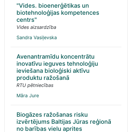
"Vides. bioenerģētikas un
biotehnoloģijas kompetences
centrs"
Vides aizsardzība
Sandra Vasiļevska
Avenantramīdu koncentrātu
inovatīvu ieguves tehnoloģiju
ieviešana bioloģiski aktīvu
produktu ražošanā
RTU pētniecības
Māra Jure
Biogāzes ražošanas risku
izvērtējums Baltijas Jūras reģionā
no barības vielu aprites