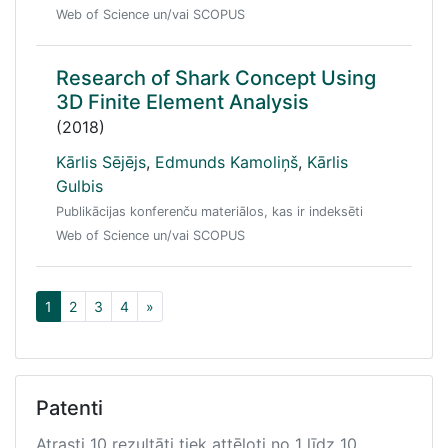
Web of Science un/vai SCOPUS
Research of Shark Concept Using
3D Finite Element Analysis
(2018)
Kārlis Sējējs
,
Edmunds Kamoliņš
,
Kārlis
Gulbis
Publikācijas konferenču materiālos, kas ir indeksēti
Web of Science un/vai SCOPUS
1
2
3
4
»
Patenti
Atrasti 10 rezultāti tiek attēloti no 1 līdz 10.