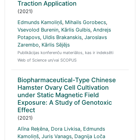
Traction Application
(2021)
Edmunds Kamoliņš
,
Mihails Gorobecs
,
Vsevolod Burenin
,
Kārlis Gulbis
,
Andrejs
Potapovs
,
Uldis Brakanskis
,
Jaroslavs
Zarembo
,
Kārlis Sējējs
Publikācijas konferenču materiālos, kas ir indeksēti
Web of Science un/vai SCOPUS
Biopharmaceutical-Type Chinese
Hamster Ovary Cell Cultivation
under Static Magnetic Field
Exposure: A Study of Genotoxic
Effect
(2021)
Alīna Reķēna
,
Dora Livkisa
,
Edmunds
Kamoliņš
,
Juris Vanags
,
Dagnija Loča