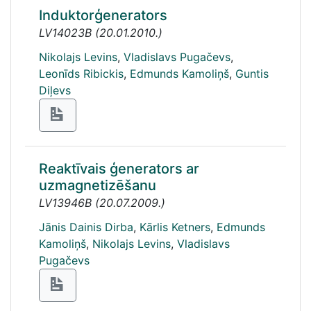
Induktorģenerators
LV14023B
(
20.01.2010.
)
Nikolajs Levins
,
Vladislavs Pugačevs
,
Leonīds Ribickis
,
Edmunds Kamoliņš
,
Guntis
Diļevs
Reaktīvais ģenerators ar
uzmagnetizēšanu
LV13946B
(
20.07.2009.
)
Jānis Dainis Dirba
,
Kārlis Ketners
,
Edmunds
Kamoliņš
,
Nikolajs Levins
,
Vladislavs
Pugačevs