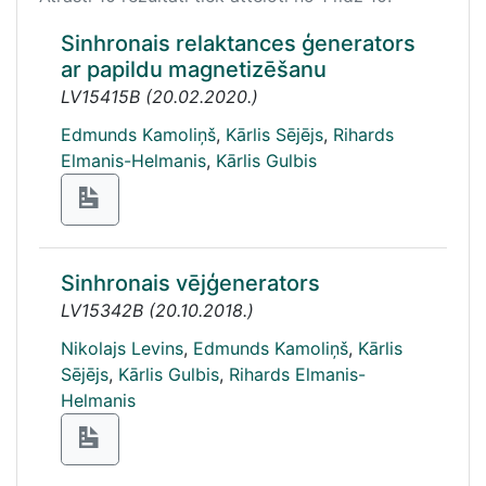
Sinhronais relaktances ģenerators
ar papildu magnetizēšanu
LV15415B
(
20.02.2020.
)
Edmunds Kamoliņš
,
Kārlis Sējējs
,
Rihards
Elmanis-Helmanis
,
Kārlis Gulbis
Sinhronais vējģenerators
LV15342B
(
20.10.2018.
)
Nikolajs Levins
,
Edmunds Kamoliņš
,
Kārlis
Sējējs
,
Kārlis Gulbis
,
Rihards Elmanis-
Helmanis