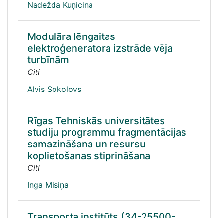
Nadežda Kuņicina
Modulāra lēngaitas
elektroģeneratora izstrāde vēja
turbīnām
Citi
Alvis Sokolovs
Rīgas Tehniskās universitātes
studiju programmu fragmentācijas
samazināšana un resursu
koplietošanas stiprināšana
Citi
Inga Misiņa
Transporta institūts (34-25500-