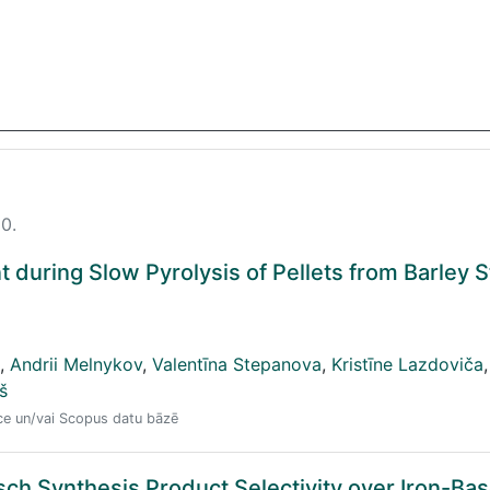
10.
 during Slow Pyrolysis of Pellets from Barley 
,
Andrii Melnykov
,
Valentīna Stepanova
,
Kristīne Lazdoviča
,
š
nce un/vai Scopus datu bāzē
sch Synthesis Product Selectivity over Iron-Bas