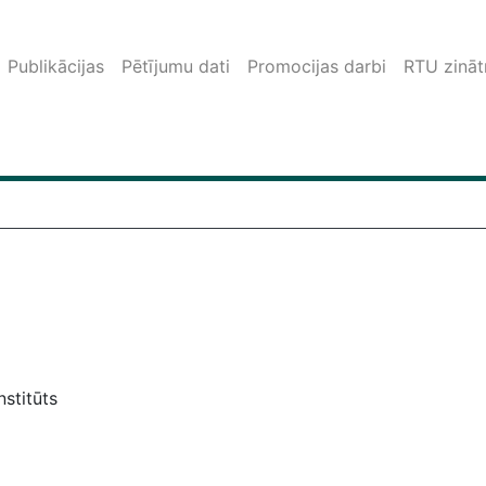
Publikācijas
Pētījumu dati
Promocijas darbi
RTU zinātn
nstitūts