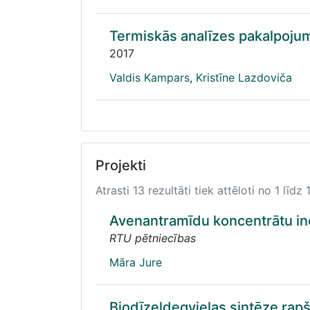
Termiskās analīzes pakalpoju
2017
Valdis Kampars
,
Kristīne Lazdoviča
Projekti
Atrasti 13 rezultāti tiek attēloti no 1 līdz 
Avenantramīdu koncentrātu ino
RTU pētniecības
Māra Jure
Biodīzeļdegvielas sintēze rapšu