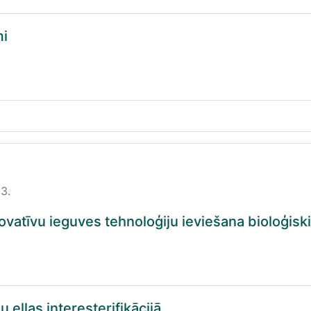
mi
13.
vatīvu ieguves tehnoloģiju ieviešana bioloģisk
 eļļas interesterifikācijā