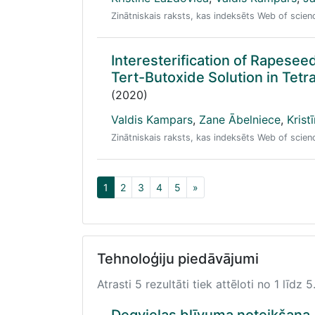
Zinātniskais raksts, kas indeksēts Web of scie
Interesterification of Rapesee
Tert-Butoxide Solution in Tet
(2020)
Valdis Kampars
,
Zane Ābelniece
,
Krist
Zinātniskais raksts, kas indeksēts Web of scie
1
2
3
4
5
»
Tehnoloģiju piedāvājumi
Atrasti 5 rezultāti tiek attēloti no 1 līdz 5