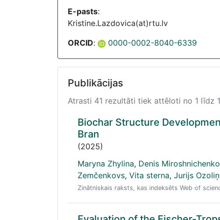
E-pasts
:
Kristine.Lazdovica(at)rtu.lv
ORCID
:
0000-0002-8040-6339
Publikācijas
Atrasti 41 rezultāti tiek attēloti no 1 līdz 
Biochar Structure Development
Bran
(2025)
Maryna Zhylina
,
Denis Miroshnichenko
Zemčenkovs
,
Vita sterna
,
Jurijs Ozoliņ
Zinātniskais raksts, kas indeksēts Web of scie
Evaluation of the Fischer-Trop