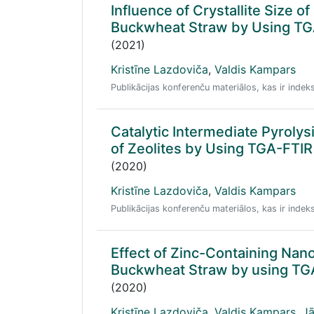
Influence of Crystallite Size of
Buckwheat Straw by Using T
(2021)
Kristīne Lazdoviča
,
Valdis Kampars
Publikācijas konferenču materiālos, kas ir ind
Catalytic Intermediate Pyrolys
of Zeolites by Using TGA-FTI
(2020)
Kristīne Lazdoviča
,
Valdis Kampars
Publikācijas konferenču materiālos, kas ir ind
Effect of Zinc-Containing Nan
Buckwheat Straw by using T
(2020)
Kristīne Lazdoviča
,
Valdis Kampars
,
Jā