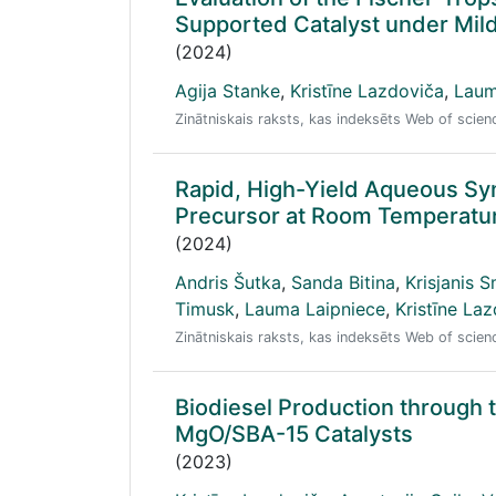
Supported Catalyst under Mil
(2024)
Agija Stanke
,
Kristīne Lazdoviča
,
Laum
Zinātniskais raksts, kas indeksēts Web of scie
Rapid, High-Yield Aqueous Synt
Precursor at Room Temperatu
(2024)
Andris Šutka
,
Sanda Bitina
,
Krisjanis S
Timusk
,
Lauma Laipniece
,
Kristīne La
Zinātniskais raksts, kas indeksēts Web of scie
Biodiesel Production through 
MgO/SBA-15 Catalysts
(2023)