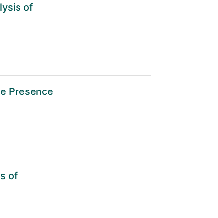
lysis of
the Presence
s of