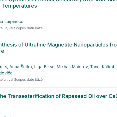
d Temperatures
a Laipniece
nce un/vai Scopus datu bāzē
hesis of Ultrafine Magnetite Nanoparticles from
re
mits
,
Anna Šutka
,
Liga Bikse
,
Mikhail Maiorov
,
Tanel Käämb
zdoviča
nce un/vai Scopus datu bāzē
the Transesterification of Rapeseed Oil over Ca