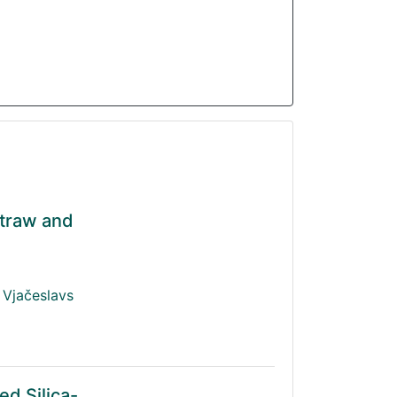
Straw and
Vjačeslavs
ed Silica-