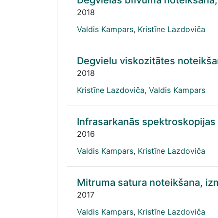
Degvielas blīvuma noteikšana
2018
Valdis Kampars
,
Kristīne Lazdoviča
Degvielu viskozitātes noteikš
2018
Kristīne Lazdoviča
,
Valdis Kampars
Infrasarkanās spektroskopijas 
2016
Valdis Kampars
,
Kristīne Lazdoviča
Mitruma satura noteikšana, i
2017
Valdis Kampars
,
Kristīne Lazdoviča