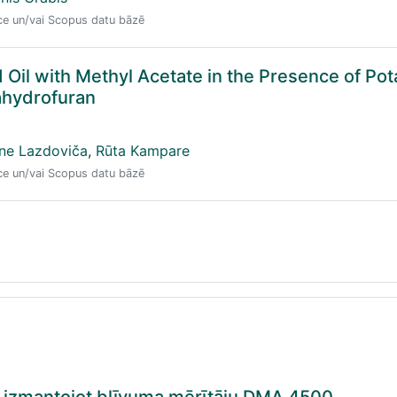
nce un/vai Scopus datu bāzē
d Oil with Methyl Acetate in the Presence of Po
rahydrofuran
īne Lazdoviča
,
Rūta Kampare
nce un/vai Scopus datu bāzē
.