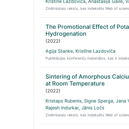
Kristīne Lazdoviča
,
Anastasija Gaile
,
V
Zinātniskais raksts, kas indeksēts Web of scie
The Promotional Effect of Pot
Hydrogenation
(2022)
Agija Stanke
,
Kristīne Lazdoviča
Publikācijas konferenču materiālos, kas ir ind
Sintering of Amorphous Calciu
at Room Temperature
(2022)
Kristaps Rubenis
,
Signe Sperga
,
Jana 
Rajesh Indurkar
,
Jānis Ločs
Zinātniskais raksts, kas indeksēts Web of scie