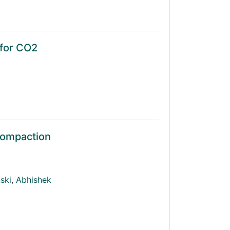
 for CO2
Compaction
ski
,
Abhishek