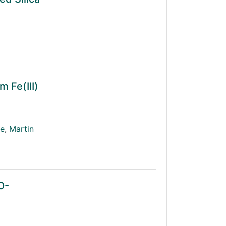
 Fe(III)
re
,
Martin
O-