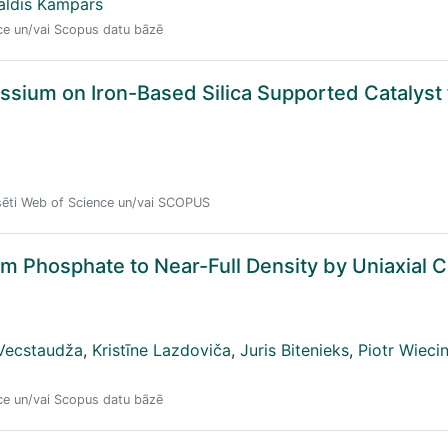
aldis Kampars
nce un/vai Scopus datu bāzē
assium on Iron-Based Silica Supported Catalyst
eksēti Web of Science un/vai SCOPUS
m Phosphate to Near-Full Density by Uniaxial 
Vecstaudža
,
Kristīne Lazdoviča
,
Juris Bitenieks
,
Piotr Wiecin
nce un/vai Scopus datu bāzē