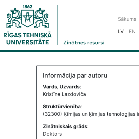
Sākums
LV
EN
Informācija par autoru
Vārds, Uzvārds
:
Kristīne Lazdoviča
Struktūrvienība
:
(32300) Ķīmijas un ķīmijas tehnoloģijas i
Zinātniskais grāds
:
Doktors