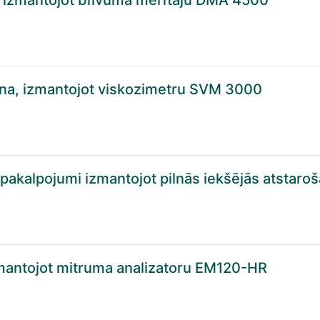
, izmantojot blīvuma mērītāju DMA 4500
ana, izmantojot viskozimetru SVM 3000
pakalpojumi izmantojot pilnās iekšējās atstaroša
zmantojot mitruma analizatoru EM120-HR