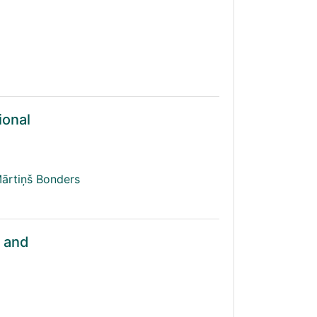
ional
ārtiņš Bonders
y and