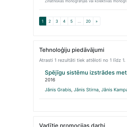
Zinātniskās monogrāfijas vai kolektīvas monogrā
1
2
3
4
5
...
20
»
Tehnoloģiju piedāvājumi
Atrasti 1 rezultāti tiek attēloti no 1 līdz 1.
Spējīgu sistēmu izstrādes met
2016
Jānis Grabis
,
Jānis Stirna
,
Jānis Kamp
Vadītie promocijas darbi