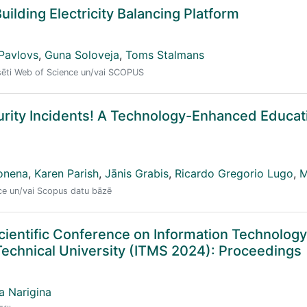
uilding Electricity Balancing Platform
 Pavlovs
,
Guna Soloveja
,
Toms Stalmans
eksēti Web of Science un/vai SCOPUS
rity Incidents! A Technology-Enhanced Educat
onena
,
Karen Parish
,
Jānis Grabis
,
Ricardo Gregorio Lugo
,
M
nce un/vai Scopus datu bāzē
Scientific Conference on Information Technolog
echnical University (ITMS 2024): Proceedings
a Narigina