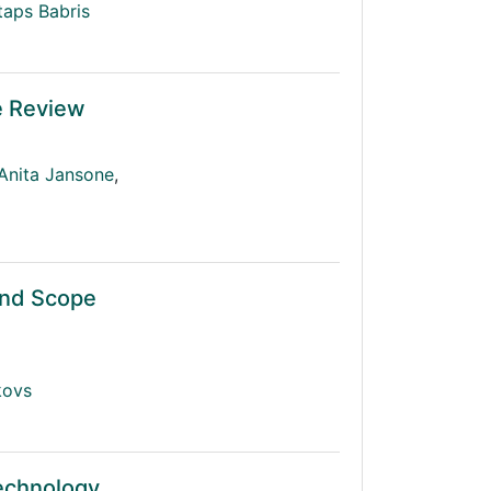
taps Babris
re Review
Anita Jansone
,
and Scope
kovs
Technology