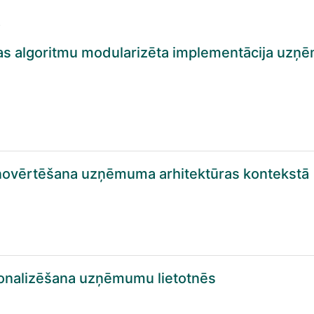
.
 algoritmu modularizēta implementācija uzņ
 novērtēšana uzņēmuma arhitektūras kontekstā
sonalizēšana uzņēmumu lietotnēs