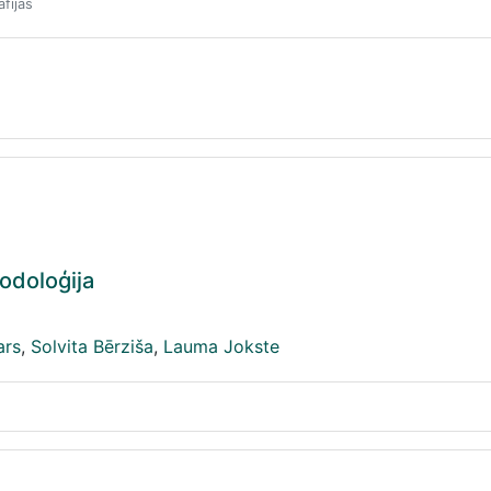
fijas
odoloģija
ars
,
Solvita Bērziša
,
Lauma Jokste