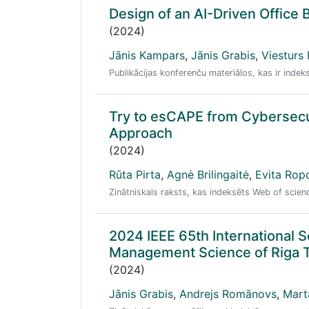
Design of an AI-Driven Office B
(2024)
Jānis Kampars
,
Jānis Grabis
,
Viesturs
Publikācijas konferenču materiālos, kas ir ind
Try to esCAPE from Cybersecu
Approach
(2024)
Rūta Pirta
,
Agnė Brilingaitė
,
Evita Rop
Zinātniskais raksts, kas indeksēts Web of scie
2024 IEEE 65th International 
Management Science of Riga T
(2024)
Jānis Grabis
,
Andrejs Romānovs
,
Mart