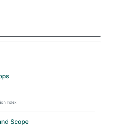
ops
ion Index
 and Scope