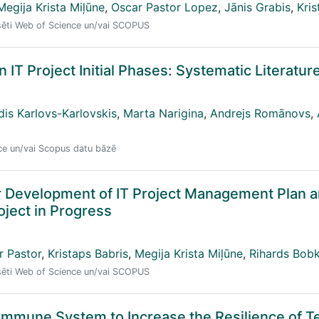
Megija Krista Miļūne
,
Oscar Pastor Lopez
,
Jānis Grabis
,
Kris
eksēti Web of Science un/vai SCOPUS
IT Project Initial Phases: Systematic Literatu
dis Karlovs-Karlovskis
,
Marta Narigina
,
Andrejs Romānovs
,
nce un/vai Scopus datu bāzē
 Development of IT Project Management Plan 
roject in Progress
r Pastor
,
Kristaps Babris
,
Megija Krista Miļūne
,
Rihards Bob
eksēti Web of Science un/vai SCOPUS
 Immune System to Increase the Resilience of 