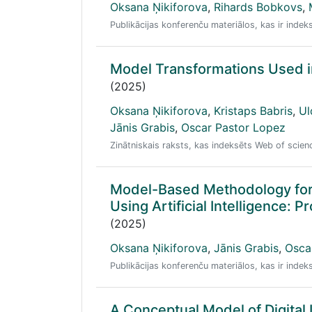
Oksana Ņikiforova
,
Rihards Bobkovs
,
Publikācijas konferenču materiālos, kas ir ind
Model Transformations Used in 
(2025)
Oksana Ņikiforova
,
Kristaps Babris
,
Ul
Jānis Grabis
,
Oscar Pastor Lopez
Zinātniskais raksts, kas indeksēts Web of scie
Model-Based Methodology for
Using Artificial Intelligence: P
(2025)
Oksana Ņikiforova
,
Jānis Grabis
,
Osca
Publikācijas konferenču materiālos, kas ir ind
A Conceptual Model of Digital